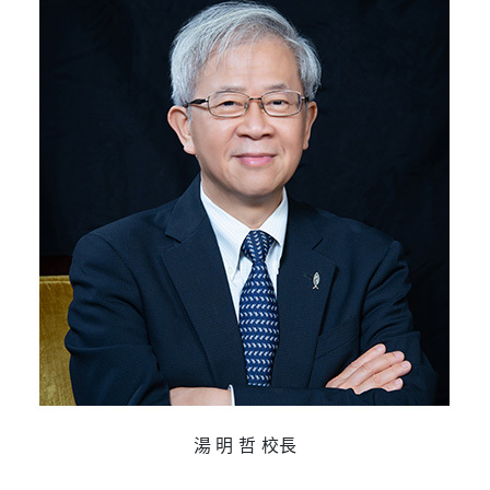
湯 明 哲 校長