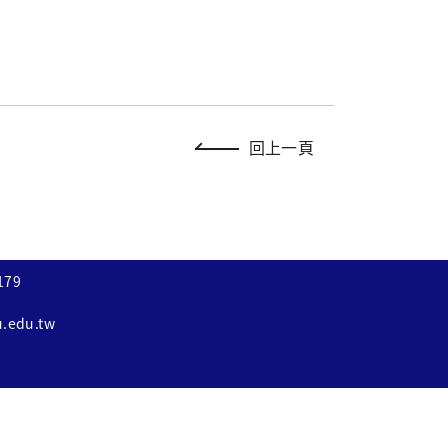
回上一頁
179
u.edu.tw