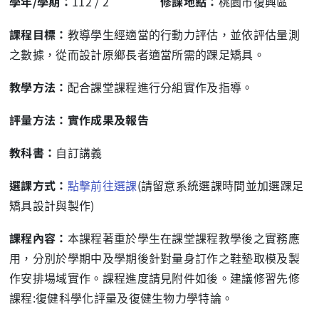
學年/學期：
112 / 2
修課地點：
桃園市復興區
課程目標：
教導學生經適當的行動力評估，並依評估量測
之數據，從而設計原鄉長者適當所需的踝足矯具。
教學方法：
配合課堂課程進行分組實作及指導。
評量方法：實作成果及報告
教科書：
自訂講義
選課方式：
點擊前往選課
(請留意系統選課時間並加選踝足
矯具設計與製作)
課程內容：
本課程著重於學生在課堂課程教學後之實務應
用，分別於學期中及學期後針對量身訂作之鞋墊取模及製
作安排場域實作。課程進度請見附件如後。建議修習先修
課程:復健科學化評量及復健生物力學特論。