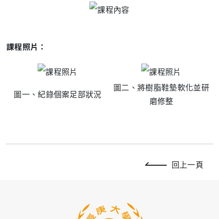
課程照片：
圖二、將樹脂鞋墊軟化並研
圖一、紀錄個案足部
狀況
磨修整
回上一頁