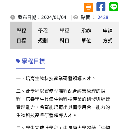
分享至臉書
分享至 
友善列印(另開視窗)
發布日期：2024/01/04
|
點閱 ：
2428
學程
學程
學程
承辦
申請
目標
規劃
科目
單位
方式
學程目標
一、培育生物科技產業研發領導人才。
二、此學程以實務型課程配合經營管理的課
程，培養學生具備生物科技產業的研發與經營
管理能力，希望能培育出具備學用合一能力的
生物科技產業研發領導人才。
三、學生完成此學程，由長庚大學發給「生物