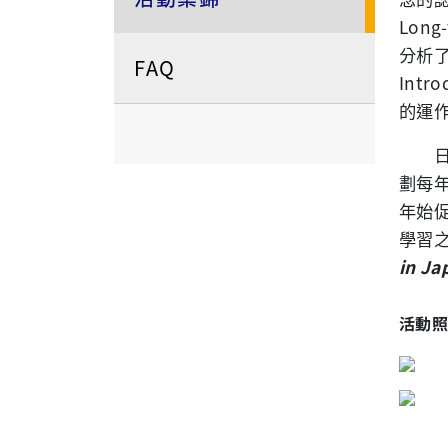
Long
分析
FAQ
Intro
的運
劃每
年始
學習
in Ja
活動照