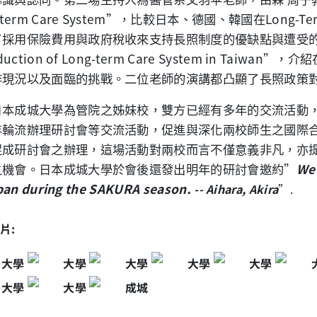
-term Care System”
，比較日本、德國、韓國在
Long-Te
了採用保險費用與政府稅收來支持長照制度的優缺點與遭受
duction of Long-term Care System in Taiwan”
，介紹
作現況以及面臨的挑戰。二位老師的演講都凸顯了長照政策
日本成城大學為管院之姊妹校，雙方已經有多年的交流活動
年輪流辦理研討會等交流活動，促進與深化兩校師生之國際
促成研討會之辦理，這場活動對兩校而言不僅意義非凡，亦
之機會。日本成城大學於會後還發出明年的研討會邀約
”
We 
pan during the SAKURA season.
-- Aihara, Akira
”.
片: