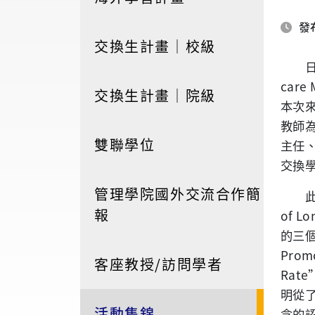
發布
交換生計畫│校級
care
交換生計畫│院級
本次
教師
雙聯學位
主任
交換
管理學院國外交流合作簡
報
of Lo
的三
Promo
客座教授/訪問學者
Rate
明從
活動集錦
念的