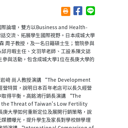
分享至臉書
分享至 Line
友善列印(另開視窗)
國際論壇，雙方以
Business and Health-
對話交流、拓展學生國際視野。日本成城大學
森
周子教授，及一名日籍碩士生；管院參與
系邱月暇主任、
文羽苹老師、
工設系陳文誌
生參與活動，包含成城大學
1
位在長庚大學的
由岩﨑
尚人教授演講
“The Development
經營特質，說明日本百年老店可以長久經營
中取得平衡。高銘鴻行銷長演講
“The
the Threat of Taiwan's Low Fertility
長庚大學如何重新定位及展開行銷策略，說
元媒體曝光，提升學生及家長對學校辦學理
教授演講
“International Comparison of