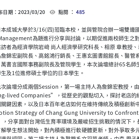
日期：2023/03/20
點閱 ：
485
日本成城大學於
3/16(
四
)
蒞臨本校，並與管院合辦一場雙邊
 Management
為題進行分享與討論
，以期促進兩校師生之
來訪者為經濟學院岩﨑
尚人經濟學研究科長、相原
章教授、
為詹錦宏副院長、高銘鴻行銷長、王惠玄圖書館館長、
醫管
、
萬書言國際事務副院長及管院學生，本次論壇總計
65
名師
學生及
1
位進修碩士學位的日本學生。
此次論壇分成兩個
Session
，第一場主持人為詹錦宏教授，
ng-lived Companies”
，從歷史的觀點切入，探討老店的
個關鍵因素，以及日本百年老店如何在維持傳統及積極創新
tion Strategy of Chang Gung University to Confront 
”
，分享面對台灣低生育率環境及嚴峻招生挑戰的情況下，
了解學生想法開始，對內積極進行軟硬體更新，對外爭取多
認識與認同。第二場主持人為醫管系文羽苹老師，由森
周子