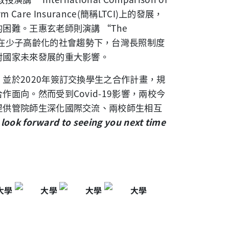
rm Care Insurance(
簡稱
LTCI)
上的發展，
的困難。王惠玄老師則演講
“The
在少子高齡化的社會趨勢下，台灣長照制度
對國家未來發展的重大影響。
，並於
2020
年簽訂交換學生之合作計畫，規
合作面向。然而受到
Covid-19
影響，兩校今
提供管院師生深化國際交流、兩校師生相互
look forward to seeing you next time