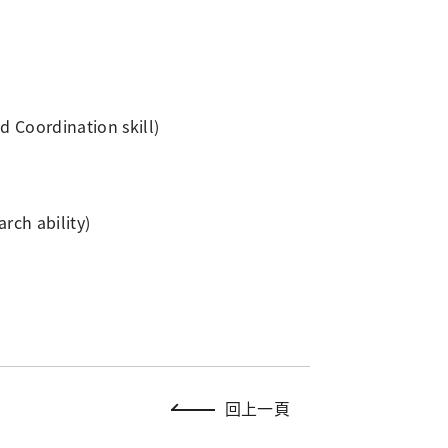
rdination skill)
h ability)
回上一頁