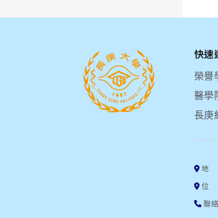
快速
榮譽
醫學
長庚
地 
位
聯絡電