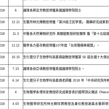
019
6
護理系蔡芸芳教授榮獲美國護理學院院士
018
12.21
生醫所林光輝教授榮獲「第
28
屆王民寧獎」
-
醫藥研究成果對
018
11.3
中醫系天然藥物研究所 黃聰龍教授研發團隊 獲「第十五屆
018
11.12
醫學系方基存教授榮獲
107
年度「台灣醫療典範獎」。
018
10.15
生化暨分子生物學科吳嘉霖副教授榮獲第
56
屆全國十大傑
018
7.13
護理系徐亞瑛教授榮獲美國護理學院院士。
018
6.14
生化暨分子生物學科吳嘉霖老師獲
2018
年「中央研究院年
018
4
生物醫學系傅崇安教授研究成果發表於國際頂尖雜誌《
Natu
018
4.03
生物醫學研究所林光輝特聘教授及兼任教授謝森永醫師榮