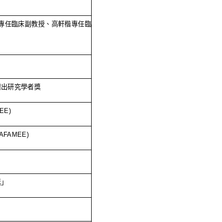
專任臨床副教授、高軒楷專任臨
」
傑出研究學者獎
EE)
(AFAMEE)
獎」