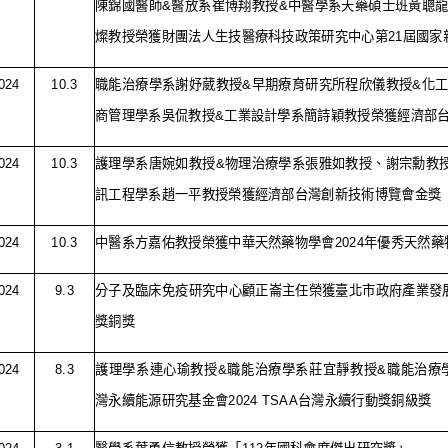
陳錦國醫師
&
醫放系崔博翔教授
&
中醫學系天藥碩士班黃聰
燦教授榮獲財團法人生技醫療科技政策研究中心第
21
屆國家
024
10.3
職能治療學系謝妤葳教授
&
早期療育研究所程欣儀教授
&
化
商管理學系吳侃教授
&
工業設計學系簡詩穎教授榮獲經濟部
024
10.3
護理學系唐婉如教授
&
物理治療學系張雅如教授、謝宗勳教
訊工程學系趙一平教授榮獲經濟部台灣創新技術博覽會金獎
024
10.3
中醫系方嘉佑教授榮獲中華天然藥物學會
2024
年優秀天然藥
024
9.3
分子及臨床免疫研究中心顧正崙主任榮獲臺北市政府產業發
獎銅獎
024
8.3
護理學系連心瑜教授
&
職能治療學系莊宜靜教授
&
職能治療
灣永續能源研究基金會
2024 TSAA
台灣永續行動獎銅級獎