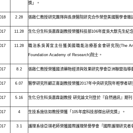
獎」。
018
2.28
張啟仁教授研究團隊與長庚醫院研究合作榮登美國醫學會雜
017
11.28
生化分生科吳嘉霖副教授榮獲科技部
106
年度吳大猷先生紀
017
11.28
職治系吳菁宜主任獲美國職能治療基金會研究院
(The A
Foundation Academy of Research)
院士。
017
8.2
張啟仁教授榮獲國濟藥物經濟與效果研究學會亞洲聯盟指導
017
6.07
醫學研究所顧正崙副教授榮獲
2017
年中央研究院年輕學者研
017
5.16
生化分生科吳嘉霖副教授 研究論文刊登於『自然通訊』期刊
017
4
生技系施信如教授榮獲「
105
年度科技部傑出研究獎」。
017
3.1
護理系徐亞瑛老師榮獲國際護理榮譽學會「國際護理研究者