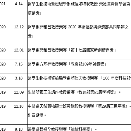
021
4.14
醫學生物技術暨檢驗學系施信如特聘教授 榮獲臺灣醫學會第
演講獎」
020
12.12
醫學系郭和昌教授榮獲
2020
年衛福部與經濟部共同舉辦之
獎」
020
12.01
醫學系郭和昌教授榮獲「第十七屆國家新創精進獎 」
020
7.15
醫學系方基存教授榮獲「教育部
109
年師鐸獎」
020
3.18
醫學生物技術暨檢驗學系賴信志教授榮獲 「
108
年度科技部
019
12.09
生醫所張玉生講座教授榮獲『教育部第
63
屆學術獎』。
019
11.18
中醫系天然藥物碩士班黃聰龍教授榮獲『第
29
屆王民寧獎』
-
出貢獻獎。
019
9.18
醫學系魏福全教授榮獲「總統科學獎」。