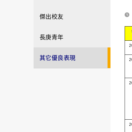
傑出校友
長庚青年
2
其它優良表現
2
2
2