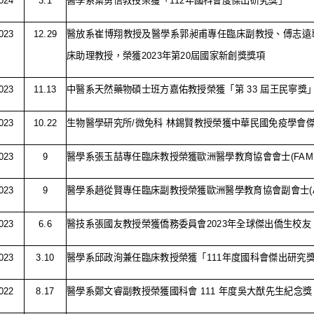
024
3.1
醫學系葉勇信教授榮獲「
112
年國科會度傑出研究獎」
023
12.29
醫放系崔博翔教授及醫學系郭昶甫專任臨床副教授、傅志遠
床助理教授，榮獲
2023
年第
20
屆國家新創獎獎項
023
11.13
中醫系天然藥物碩士班方嘉佑教授榮獲「第
33
屆王民寧獎
023
10.22
生物醫學研究所
/
微免科 林錫賢教授榮獲中華民國免疫學會
023
9
醫學系張玉喆專任臨床教授榮獲歐洲醫學教育協會會士
(FAM
023
9
醫學系趙從賢專任臨床副教授榮獲歐洲醫學教育協會副會士
023
6.6
醫技系張國友教授榮獲僑務委員會
2023
年全球傑出僑生校友
023
3.10
醫學系邱政洵兼任臨床教授榮獲「
111
年度國科會傑出研究
022
8.17
醫學系鄭文睿副教授榮獲國科會
111
年度吳大猷先生紀念獎