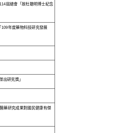
114
屆總會「故杜聰明博士紀念
「
109
年度藥物科技研究發展
傑出研究獎」
醫藥研究成果對國民健康有傑