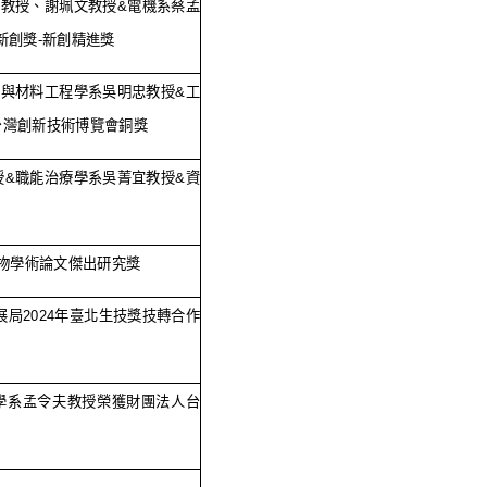
龍教授、謝珮文教授
&
電機系蔡孟
新創獎
-
新創精進獎
工與材料工程學系吳明忠教授
&
工
台灣創新技術博覽會銅獎
授
&
職能治療學系吳菁宜教授
&
資
物學術論文傑出研究獎
展局
2024
年臺北生技獎技轉合作
學系孟令夫教授榮獲財團法人台