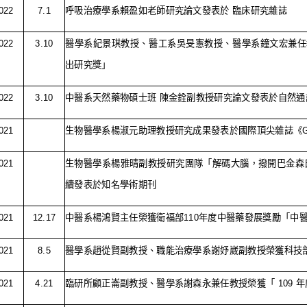
022
7.1
呼吸治療學系賴盈如老師研究論文發表於 臨床研究雜誌
022
3.10
醫學系紀景琪教授、醫工系吳旻憲教授、醫學系鐘文宏兼任
出研究獎」
022
3.10
中醫系天然藥物碩士班 陳金銓副教授研究論文發表於自然通
021
生物醫學系楊淑元助理教授研究成果發表於國際頂尖雜誌《
021
生物醫學系楊雅晴副教授研究團隊「解碼大腦，撥開巴金森
續發表於知名學術期刊
021
12.17
中醫系楊鴻賢主任榮獲衛福部
110
年度中醫藥發展獎勵「中
021
8.5
醫學系趙從賢副教授、職能治療學系謝妤崴副教授榮獲科技
021
4.21
臨研所顧正崙副教授、醫學系謝森永兼任教授榮獲「
109
年