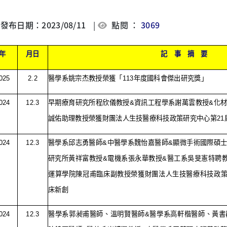
發布日期：2023/08/11
|
點閱 ：
3069
年
月日
記
事
摘
要
025
2.2
醫學系姚宗杰教授榮獲「
113
年度國科會傑出研究獎」
024
12.3
早期療育研究所程欣儀教授
&
資訊工程學系謝萬雲教授
&
化
誠佑助理教授榮獲財團法人生技醫療科技政策研究中心第
21
024
12.3
醫學系邱志勇醫師
&
中醫學系魏怡嘉醫師
&
顯微手術國際碩
研究所黃祥富教授
&
電機系張永華教授
&
醫工系吳旻憲特聘
運算學院陳冠甫臨床副教授榮獲財團法人生技醫療科技政
床新創
024
12.3
醫學系郭昶甫醫師、溫明賢醫師
&
醫學系高軒楷醫師、黃書