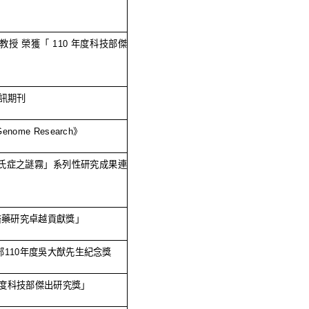
教授 榮獲「
110
年度科技部傑
訊期刊
Genome Research
》
氏症之謎霧」系列性研究成果連
醫藥研究卓越貢獻獎」
部
110
年度吳大猷先生紀念獎
度科技部傑出研究獎」