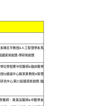
材系陳志平教授
&
人工智慧學系馬
屆國家新創獎
-
學研新創獎
士學位學程曹中侃醫師
&
臨床醫學
教授
&
通識中心蘇家豪教授
&
智慧
策研究中心第
21
屆國家新創獎
-
臨
群醫師、黃美涓醫師
&
中醫學系