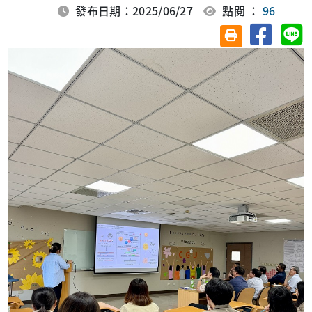
發布日期：2025/06/27
點閱 ：
96
分享至臉
分
友善列印(另開視