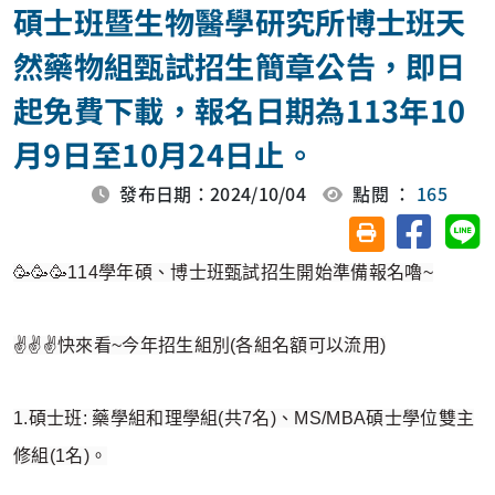
碩士班暨生物醫學研究所博士班天
然藥物組甄試招生簡章公告，即日
起免費下載，報名日期為113年10
月9日至10月24日止。
發布日期：2024/10/04
點閱 ：
165
分享至臉
分
友善列印(另開視
🥳🥳🥳114學年碩、博士班甄試招生開始準備報名嚕~
✌️✌️✌️快來看~今年招生組別(各組名額可以流用)
1.碩士班: 藥學組和理學組(共7名)、MS/MBA碩士學位雙主
修組(1名)。