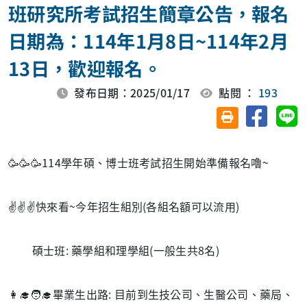
班研究所考試招生簡章公告，報名
日期為：114年1月8日~114年2月
13日，歡迎報名。
發布日期：2025/01/17
點閱 ：
193
分享至臉
分
友善列印(另開視
🥳🥳🥳114學年碩、博士班考試招生開始準備報名嚕~
✌️✌️✌️快來看~今年招生組別(各組名額可以流用)
碩士班: 藥學組和理學組(一般生共8名)
👩‍🎓🧑‍🎓畢業生出路: 目前到生技公司、生醫公司、藥局、