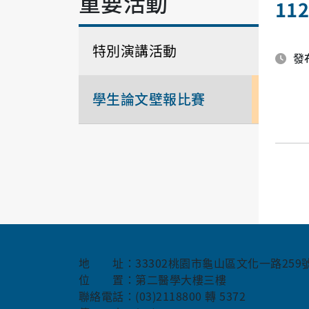
重要活動
1
特別演講活動
發布
學生論文壁報比賽
地 址：33302桃園市龜山區文化一路259
位 置：第二醫學大樓三樓
聯絡電話：(03)2118800 轉 5372