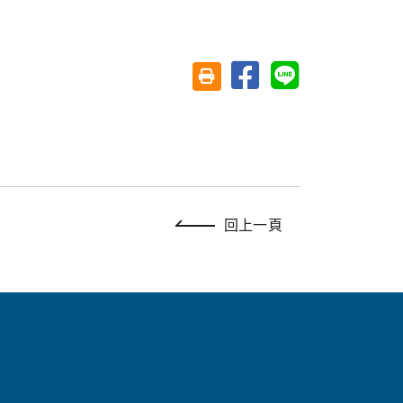
分享至臉書
分享至 Line
友善列印(另開視窗)
回上一頁