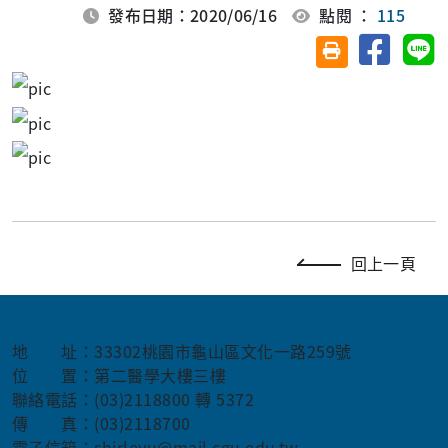
發布日期：2020/06/16
點閱 ：
115
分享至臉
分
友善列印(另開視
回上一頁
地 址：33302桃園市龜山區文化一路259號
位 置：第二醫學大樓三樓
聯絡電話：(03)2118800 轉 5372
傳 真：(03)2118700
電子信箱：shirleyu@mail.cgu.edu.tw