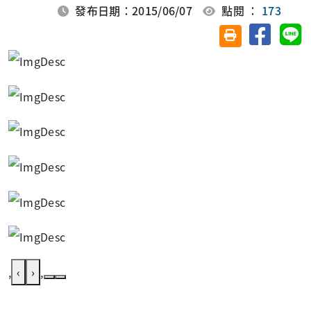
發布日期：2015/06/07
點閱 ：
173
分享至臉
分
友善列印(另開視
,
‹
›
,