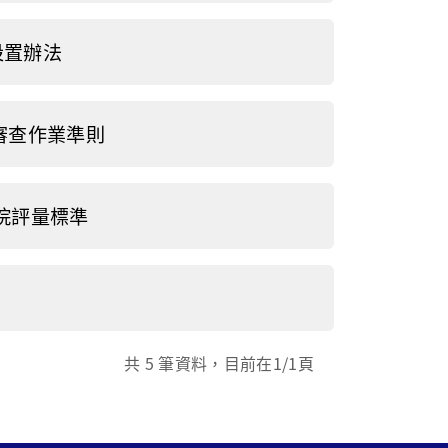
設置辦法
審查作業準則
院評量標準
共
5
筆資料，目前在
1
/1頁