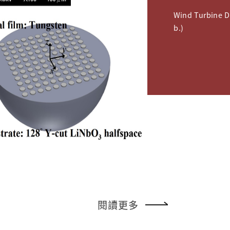
ign (F
Wind Turbine D
b.)
nics L
閱讀更多