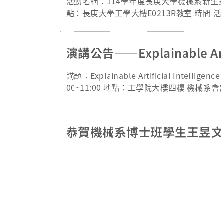
活動名稱：114學年度長庚大學機械系新生家長座談會 活動時間：114年8月24日（星期日）上午11
點：長庚大學工學大樓E0213R教室 時間 活動內容 地點 11:00 ~ 11:30 報到 工學大樓二樓E0207R教室 11:30 ~ 12:00 主任
致詞及 系所介紹 12:00 ~ 13:00 家長/新生 座談會交流 13:00 ~ 賦歸 學校地址：桃園市龜山區文化一路259號（平面圖請
見本校網頁: 校園資訊->長庚簡介） 請於114年8月21日(星期四)前利用下列方式擇一完成報名： 1.報名網址https://forms.
gle/98egyHcGU8d9AymD9 (或掃瞄QR Code) 2.報名電話、電子郵件、傳真： 系別 聯絡人 電話（校內分機） E
真電話 機械系 洪彗文小姐 03-2118800分機5336 wen18@mail.cgu.edu.tw 03-2118668 *請於上班時間聯絡，本校上班
時間：週一至週五上午8：30～12：30及下午1：00～5：00。 長庚大學機械系
講題：Explainable Artificial Intelligenc
回條 新生資料 姓名： 學號： 參加意願 □參加，家長(家屬) 位、學生 位，合計 位。 □不克參加。
00~11:00 地點：工學院大樓四樓 機械系會議室
-- 長庚大學機械系秘書 洪彗文 電話: 03-2118800 分機5336 網址: https://www.cgu.edu.tw/me 長庚大學機械系新生家長
系 童立生( Lih-Sheng Turng) 教授 演
座談會