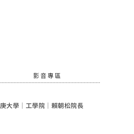
影 音 專 區
 長庚大學｜工學院｜賴朝松院長