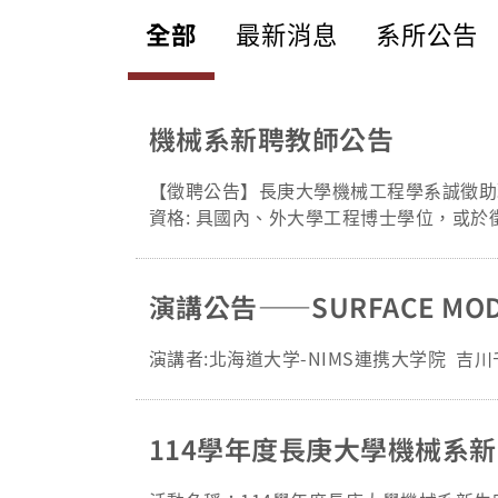
全部
最新消息
系所公告
機械系新聘教師公告
【徵聘公告】長庚大學機械工程學系誠徵助理教授（含）以上專任教
資格: 具國內、外大學工程博士學位，或於徵聘截止日前已通過前
程；能英語授課者優先考慮。 專長領域： 1. 機器人、半導體製造機械 2. 熱管理、半導體封裝 檢附資料：「長庚大
學機械系教職應徵申請表」(如附件)，並檢附以下資料： 1. 履歷表：含學歷、經歷、現職、專
目錄：含期刊論文 (請註明是否為SCI期刊及Imp
演講公告——SURFACE MODIFI
學位證書 (彩色影像)。 4. 大學及研究所成績單 (彩色影像)。 5. 未來研究計畫 (至多3頁)。 6. 教學計畫：可教授課程及
授課規劃/綱要 (至多3頁)。 收件截止日期： 1. 上述資料請將申請表及所附資料依序合併成為一個PDF檔，以電子郵件寄
演講者:北海道大学-NIMS連携大学院 吉川
至本校人事室林佳欣小姐信箱：chiahsin@mail.cgu.edu.tw 2. 信件標題
3. 收件自即日起至115年10月31日截止。 起聘日期：視審查結果日期而定 (最快116年2月)。 審查通過者，將
面試，未通過初審或未錄取者，恕不退件亦不函復。 聯絡資訊：長庚大學機械工程學系 洪彗文小姐 電話：
114學年度長庚大學機械系
機 5336 系所網址：https://www.cgu.edu.tw/me -- 長庚大學機械系秘書 洪彗文 電話: 03-2118800 分機5336 網址: http