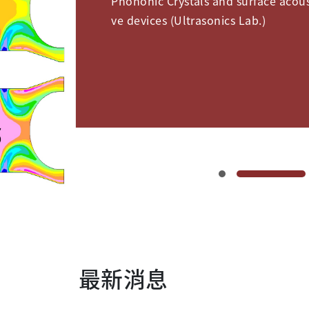
s and surface 
Phononic Crystals and surface acou
ve devices (Ultrasonics Lab.)
ustic wave dev
es (Ultrasonics
ab.)
最新消息