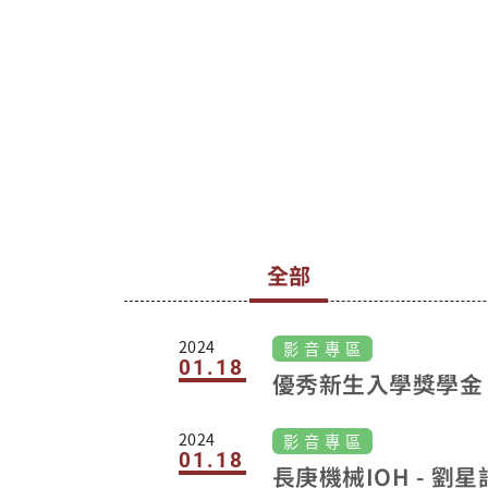
(含)以上專任教師 資格: 具國內、
外大學工程博士學位，或於徵聘
止日前已通過前述博士學位 口試
取得證明，並可擔任機械工程專
課程；能英語授課者優先考慮。 
長領域： 1. 機器人、半導體製造
械 2. 熱管理、半導體封裝 檢附
料：「長庚大學機械系教職應徵
請表」(如附件)，並檢附以下資
料： 1. 履歷表：含學歷、經歷、
職、專長領域。 2.五年內研究成
全部
目錄：含期刊論文 (請註明是否為
CI期刊及Impact Factor)、參與
主持之研究計畫 (註明經費補助單
2024
影 音 專 區
位)、專利。 3. 博士學位證書 (彩
01.18
優秀新生入學獎學金
影像)。 4. 大學及研究所成績單 (
色影像)。 5. 未來研究計畫 (至多
2024
影 音 專 區
頁)。 6. 教學計畫：可教授課程
01.18
授課規劃/綱要 (至多3頁)。 收件
長庚機械IOH - 劉星