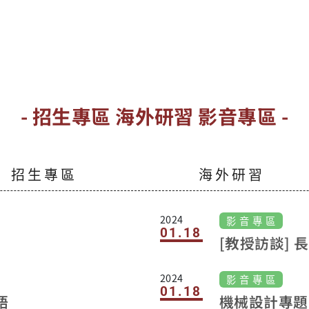
截
並
業
專
機
資
- 招生專區 海外研習 影音專區 -
申
現
果
招 生 專 區
海 外 研 習
S
或
2024
影 音 專 區
色
01.18
[教授訪談]
彩
3
2024
影 音 專 區
及
01.18
截
語
機械設計專題