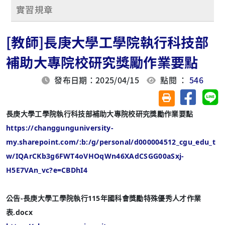
實習規章
[教師]長庚大學工學院執行科技部
補助大專院校研究獎勵作業要點
發布日期：2025/04/15
點閱 ：
546
分享至臉
分
友善列印(另開視
長庚大學工學院執行科技部補助大專院校研究獎勵作業要點
https://changgunguniversity-
my.sharepoint.com/:b:/g/personal/d000004512_cgu_edu_t
w/IQArCKb3g6FWT4oVHOqWn46XAdCSGG00aSxj-
H5E7VAn_vc?e=CBDhI4
公告-長庚大學工學院執行115年國科會獎勵特殊優秀人才作業
表.docx