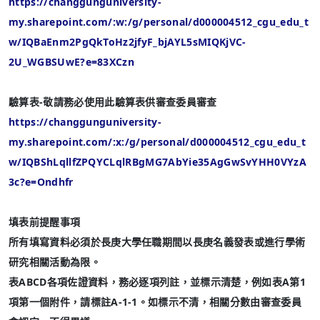
https://changgunguniversity-
my.sharepoint.com/:w:/g/personal/d000004512_cgu_edu_t
w/IQBaEnm2PgQkToHz2jfyF_bjAYL5sMIQKjVC-
2U_WGBSUwE?e=83XCzn
驗算表-敬請務必使用此驗算表供審查委員審查
https://changgunguniversity-
my.sharepoint.com/:x:/g/personal/d000004512_cgu_edu_t
w/IQBShLqllfZPQYCLqlRBgMG7AbYie35AgGwSvYHH0VYzA
3c?e=Ondhfr
填表前提醒事項
所有填寫資料必須於長庚大學任職期間以長庚名義發表或進行學術
研究相關活動為限。
表ABCD各項佐證資料，務必逐項列註，並標示清楚，例如表A第1
項第一個附件，請標註A-1-1。如標示不清，相關分數由審查委員