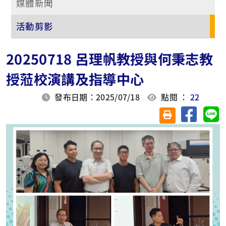
媒體新聞
活動剪影
20250718 呂理帆教授與何秉志教
授蒞校演講及指導中心
發布日期：2025/07/18
點閱 ：
22
分享至臉
分
友善列印(另開視