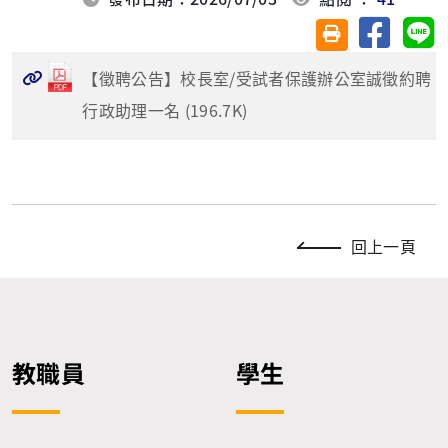
分享至臉
分
友善列印(另開視
【徵聘公告】校長室/受試者保護辦公室誠徵約聘
行政助理一名 (196.7K)
回上一頁
教職員
學生