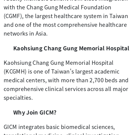
with the Chang Gung Medical Foundation
(CGMF), the largest healthcare system in Taiwan
and one of the most comprehensive healthcare
networks in Asia.
Kaohsiung Chang Gung Memorial Hospital
Kaohsiung Chang Gung Memorial Hospital
(KCGMH) is one of Taiwan's largest academic
medical centers, with more than 2,700 beds and
comprehensive clinical services across all major
specialties.
Why Join GICM?
GICM integrates basic biomedical sciences,