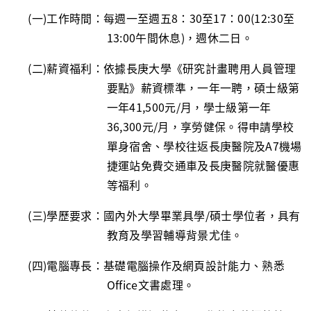
(一
)
工作時間：每週一至週五
8
：
30
至
17
：
00(12:30
至
13:00
午間休息
)
，週休二日。
(二
)
薪資福利：依據長庚大學《研究計畫聘用人員管理
要點》薪資標準，一年一聘，碩士級第
一年
41,500
元
/
月，學士級第一年
36,300
元
/
月，享勞健保。得申請學校
單身宿舍、學校往返長庚醫院及
A7
機場
捷運站免費交通車及長庚醫院就醫優惠
等福利。
(三
)
學歷要求：國內外大學畢業具學
/
碩士學位者，具有
教育及學習輔導背景尤佳。
(四
)
電腦專長：基礎電腦操作及網頁設計能力、熟悉
Office
文書處理。