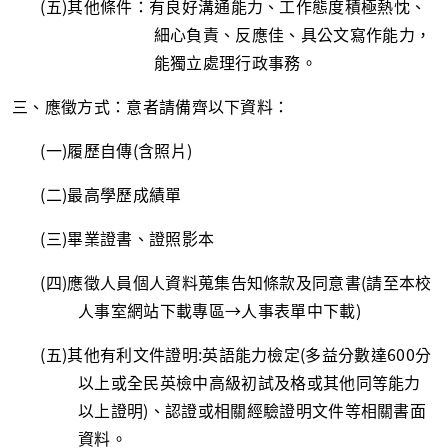
(五
)
其他條件：有良好溝通能力、工作態度積極熱忱、
細心負責、反應佳、具公文寫作能力，
能獨立處理行政事務。
三、應徵方式：意者請備齊以下資料：
(一
)
履歷自傳
(
含照片
)
(二
)
最高學歷成績單
(三
)
畢業證書、證照影本
(四
)
應徵人員個人資料蒐集告知條款及同意書
(
請至本校
人事室網站下載專區→人事表單中下載
)
(五
)
其他有利文件證明
:
英語能力檢定
(
多益分數達
600
分
以上或全民英檢中高級初試及格或其他同等能力
以上證明
)
、認證或相關經驗證明文件等相關書面
資料。