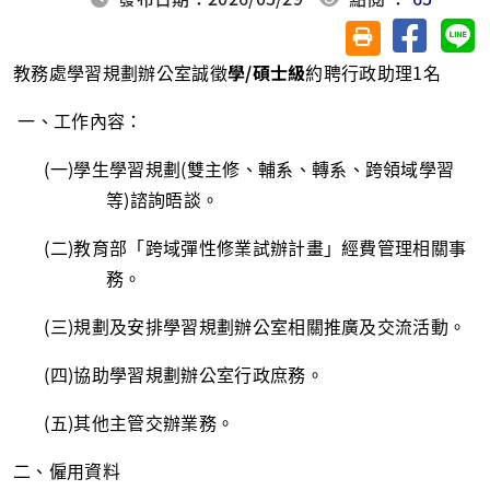
分享至臉
分
友善列印(另開視
教務處學習規劃辦公室誠徵
學
/
碩士級
約聘行政助理
1
名
一、工作內容：
(一
)
學生學習規劃
(
雙主修、輔系、轉系、跨領域學習
等
)
諮詢晤談。
(二
)
教育部「跨域彈性修業試辦計畫」經費管理相關事
務。
(三
)
規劃及安排學習規劃辦公室相關推廣及交流活動。
(四
)
協助學習規劃辦公室行政庶務。
(五
)
其他主管交辦業務。
二、僱用資料