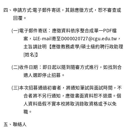
四、申請方式
:
電子郵件寄送，其餘應徵方式，恕不審查或
回覆。
(一
)
電子郵件寄送：應徵資料依序整合成單一
PDF
檔
案，以
E-mail
寄至
D000020727@cgu.edu.tw
，
主旨請註明【應徵教務處學
/
碩士級約聘行政助理
[
姓名
]
】
(二
)
收件日期：即日起以隨到隨審方式進行，如找到合
適人選即停止招募。
(三
)
本次招募通過初審者，將通知筆試與面試時間，不
合者將不另行通知，應徵書面資料恕不退還。個
人資料造假不實本校將取消錄取資格或予以免
職。
五、聯絡人