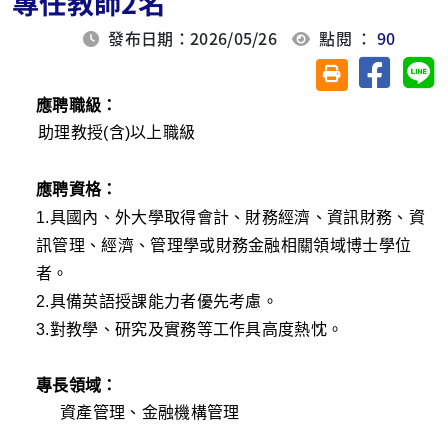
專任教師2名
發布日期：2026/05/26
點閱 ：
90
分享至臉
分
友善列印(另開視
應聘
職級
：
助理教授(含)以上職級
應聘資格：
1.具
國內
、
外大學取得會計、財務經濟、資訊財務、資
訊管理、經濟、管理學
或
財務金融相關
領域
博士學位
者
。
2.具備英語授課能力者優先考慮。
3.對教學、研究及實務等工作具
高度熱忱。
專長領域：
資產管理
、金融
機構管理