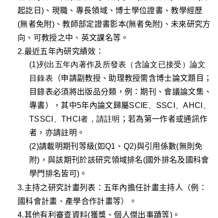
起訖日)
、
現職
、專長領域、
博士學位證書
、
教學
經歷
(
無者免
附)
、
教師
部定
證
書影本
(
無者免
附)
、
未來研究方
向
、
可教授之中、
英文課
名
等
。
2.最近五年內研究績效：
(1)列出五年內著作及所發表（含論文已接受）論文
目錄表
（
申請
副教授、助理教授需含博士論文題目；
目錄表必須將出版品分類，
例：
期刊、會議論文集、
專書
）
，
其中5年內論文歸屬
SCI
E、SSCI、AHCI、
TSSCI、THCI者，請註明
；
若為第一作者或通訊作
者，亦請註明。
(2)
請載明
期刊等級(如Q1、Q2)與引用係數(
無則免
附
)，與該期刊於該研究領域排名(國外排名及
國科會
學門排名皆可)。
3.主持之研究計畫列表：五年內擔任計畫主持人
（
例
：
國科會計畫、產學合作計畫等
）
。
4.其他有利審查資料(獲獎、個人
傑出事蹟
等)
。