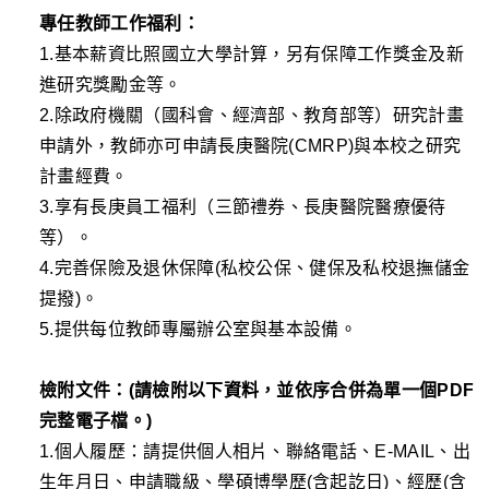
專任教師工作福利：
1.基本薪資比照
國
立大學計算，另有
保障
工作獎金
及新
進
研究獎勵金等。
2.除政府機關（國科會、經濟部、教育部等）研究計畫
申請外，教師
亦
可申請長庚醫院(CMRP)與本校之研究
計畫經費。
3.享有長庚員工福利（三節禮券、長庚醫院醫療優
待
等）。
4.完善保險及退休保障
(
私校公保
、健保及私校退撫儲金
提撥
)
。
5.提供每位教師專屬辦公室與基本設備。
檢附文件：
(
請檢附以下資料，並依序合併為單一
個
PDF
完整電子檔
。
)
1.個人履歷：
請
提供
個人相片、聯絡電話、E-MAIL、
出
生年月日
、
申請職級、
學碩博
學歷
(含起訖日)
、經歷
(含