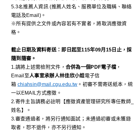
5.3名
推薦
人資訊
(
推薦人姓名、服務單位及職稱、聯絡
電話及Email
)
。
※
所有提供之文件或內容若有不實者，將取消應徵資
格。
截止日期及資料寄送：
即日起至
11
5
年
09
月15
日止
，採
隨到隨審
。
1.請將上述
需
檢附
文件
，
合併為一個
PDF
電子檔
，
E
m
ail
至
人事室
承辦人
林佳欣小姐
電子信
箱
chiahsin@mail.cgu.edu.tw
。
初審不需寄送紙本，統
一以EMAIL方式應徵。
2.寄件主旨
請
務必
註明
【應徵
資產管理研究所
專任
教師
_
姓名
】
。
3.審查通過者，將另行通知面試；未通過初審或未獲錄
取者，恕不退件，亦不另行通知。