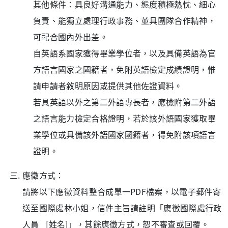
其他條件：具良好溝通能力、態度積極熱忱、細心
負責、能獨立處理行政事務、並具團隊合作精神，
可配合國內外出差。
自英語系國家獲得畢業學位者，以及具備英語為官
方語言國家之國籍者，免附英語檢定成績證明，惟
請申請者敘明原因或提供其他佐證資料。
若具英語以外之第二外語專長者，應檢附第二外語
之語言能力檢定合格證明，若於該外語國家獲取畢
業學位或具備該外語國家國籍者，得免附該項語言
證明。
應徵方式：
請將以下應徵資料整合成單一PDF檔案，以電子郵件寄
送至國際處林小姐，信件主旨請註明「應徵國際處行政
人員_ [姓名]」，其餘應徵方式，恕不審查或回覆。