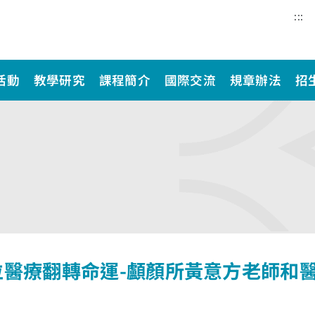
:::
活動
教學研究
課程簡介
國際交流
規章辦法
招
位醫療翻轉命運-顱顏所黃意方老師和