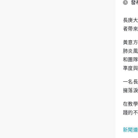
發布
長庚大
者帶來
黃意方
肺炎風
和團隊
準度與
一名長
擁落淚
在教學
踐的不
新聞連