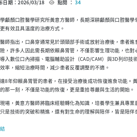
日期：2026/03/18
點閱 ：
34
學顱顏口腔醫學研究所黃意方醫師，長期深耕顱顏與口腔醫學
更有效且具溫度的治療方式。
醫師指出，口鼻穿通常見於頭頸部手術或放射治療後，患者進
險，許多人因此需長期依賴鼻胃管，不僅影響生理功能，也對
導入數位口內掃描、電腦輔助設計（CAD/CAM）與3D列印
效率，縮短治療時間，減少患者反覆調整的不適。
達8年仰賴鼻胃管的患者，在接受治療後成功恢復進食功能。
的那一刻，不僅是功能的恢復，更是重拾尊嚴與生活的開始。
現場，黃意方醫師將臨床經驗轉化為知識，培養學生兼具專業
只是技術的突破和
精進，還有對生命的理解與陪伴
，皆是陪伴
結