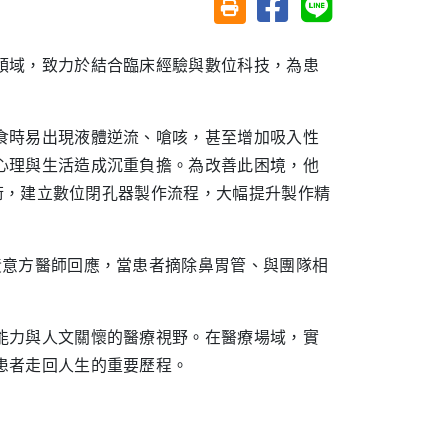
友善列印(另開視窗)
領域，致力於結合臨床經驗與數位科技，為患
食時易出現液體逆流、嗆咳，甚至增加吸入性
心理與生活造成沉重負擔。
為改善此困境，他
技術，建立數位閉孔器製作流程，大幅提升製作精
黃意方醫師回應，當患者摘除鼻胃管、與團隊相
能力與人文關懷的醫療視野。在
醫療場域，實
患者走回人生的重要歷程。