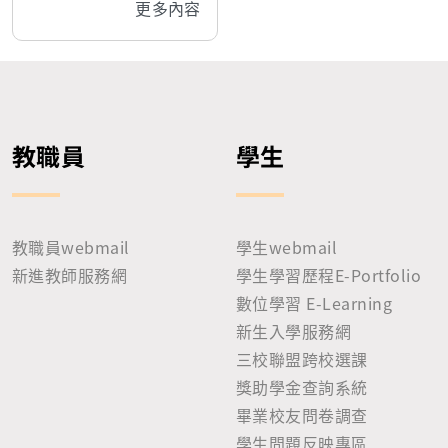
更多內容
術、唇顎裂、內視鏡拉
皮手術、雙眼皮及眼袋
手術、抽脂及脂肪填補
手術、新生兒及小學生
3D顱顏型態研究
教職員
學生
教職員webmail
學生webmail
新進教師服務網
學生學習歷程E-Portfolio
數位學習 E-Learning
新生入學服務網
三校聯盟跨校選課
獎助學金查詢系統
畢業校友問卷調查
學生問題反映專區