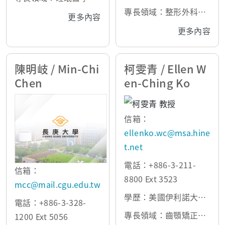
顱顏生長，顱顏畸型，
專長領域：整形外科、
更多內容
齒顎矯正
外科
更多內容
陳明岐 / Min-Chi
柯雯青 / Ellen W
Chen
en-Ching Ko
信箱：
ellenko.wc@msa.hine
t.net
電話：+886-3-211-
信箱：
8800 Ext 3523
mcc@mail.cgu.edu.tw
學歷：美國伊利諾大學
電話：+886-3-328-
碩士
專長領域：齒顎矯正、
1200 Ext 5056