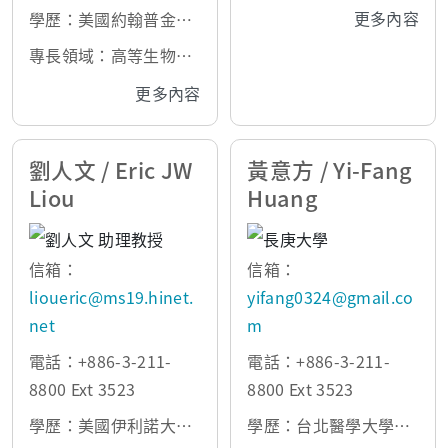
顱顏生長發育學、口腔
更多內容
學歷：美國約翰普金斯
生物力學
大學博士
專長領域：高等生物統
計學
更多內容
劉人文 / Eric JW
黃意方 / Yi-Fang
Liou
Huang
信箱：
信箱：
lioueric@ms19.hinet.
yifang0324@gmail.co
net
m
電話：+886-3-211-
電話：+886-3-211-
8800 Ext 3523
8800 Ext 3523
學歷：美國伊利諾大學
學歷：台北醫學大學牙