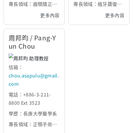
碩士
醫學系博士
專長領域：齒顎矯正，
專長領域：植牙贗復、
口腔組織
頭頸癌口腔重建、大數
更多內容
更多內容
據資料庫分析、轉譯醫
學
周邦昀 / Pang-Y
un Chou
信箱：
chou.asapulu@gmail.
com
電話：+886-3-211-
8800 Ext 3523
學歷：長庚大學醫學系
專長領域：正顎手術、
顏面骨折導航重建手