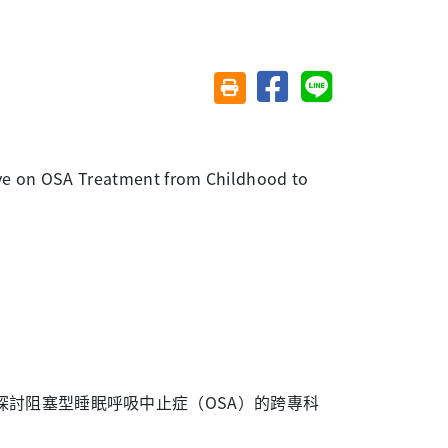
分享至臉書
分享至 Line
友善列印(另開視窗)
ive on OSA Treatment from Childhood to
討阻塞型睡眠呼吸中止症（OSA）的跨專科