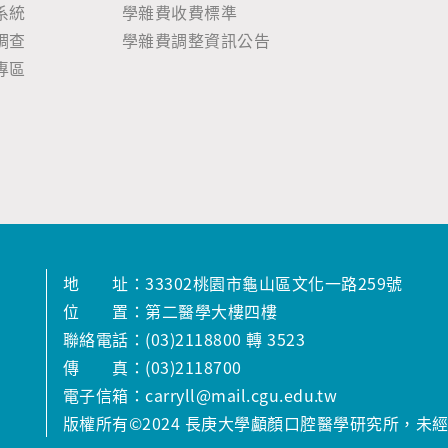
系統
學雜費收費標準
調查
學雜費調整資訊公告
專區
地 址：33302桃園市龜山區文化一路259號
位 置：第二醫學大樓四樓
聯絡電話：(03)2118800 轉 3523
傳 真：(03)2118700
電子信箱：carryll@mail.cgu.edu.tw
版權所有©2024 長庚大學顱顏口腔醫學研究所，未