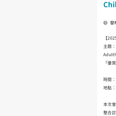
Chi
發布
【2025
主題："Be
Adult
「優質
時間：
地點：
本次會
整合診