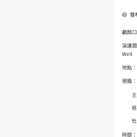
發布
顱顏口
演講題目：
Well
地點：
現職：
王
蔡
杜
時間：2