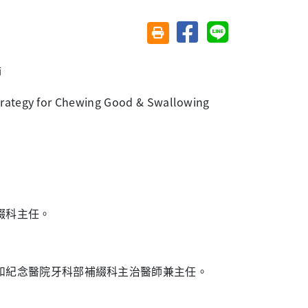
分享至臉書
分享至 Line
友善列印(另開視窗)
師
rategy for Chewing Good & Swallowing
綴科主任。
和紀念醫院牙科部補綴科主治醫師兼主任。