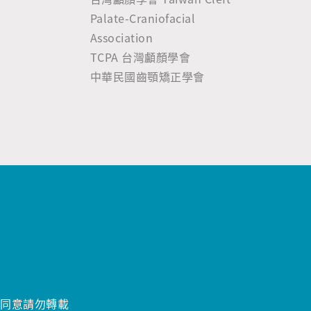
Palate-Craniofacial
Association
TCPA 台灣顱顏學會
中華民國齒顎矯正學會
經同意請勿轉載