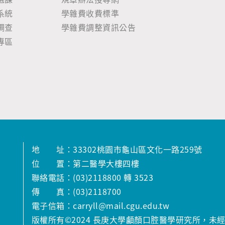
系統
學雜費收費標準
調查
學雜費調整資訊公告
專區
地 址：33302桃園市龜山區文化一路259號
位 置：第二醫學大樓四樓
聯絡電話：(03)2118800 轉 3523
傳 真：(03)2118700
電子信箱：carryll@mail.cgu.edu.tw
版權所有©2024 長庚大學顱顏口腔醫學研究所，未