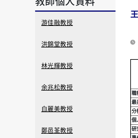
教師個人資料
游佳融教授
洪錦堂教授
林光輝教授
余兆松教授
職
最
白麗美教授
分
個
鄭邑荃教授
研
專