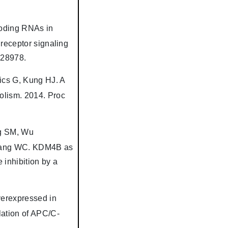
oding RNAs in
 receptor signaling
3–28978.
ics G, Kung HJ. A
olism. 2014. Proc
g SM, Wu
 Wang WC. KDM4B as
e inhibition by a
verexpressed in
lation of APC/C-