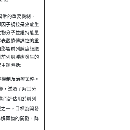
異常的重要機制，
傳因子調控是癌症生
生物分子並維持能量
響表觀遺傳調控的重
何影響前列腺癌細胞
討前列腺腫瘤發生的
主題包括:
控機制及治療策略。
聯，
透過了解其分
進而評估用於前列
題之一。目標為開發
降解藥物的開發，降