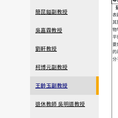
簡昆鎰副教授
表
其
吳嘉霖教授
物
平
要
劉軒教授
的
分
柯博元副教授
王齡玉副教授
退休教師 吳明道教授