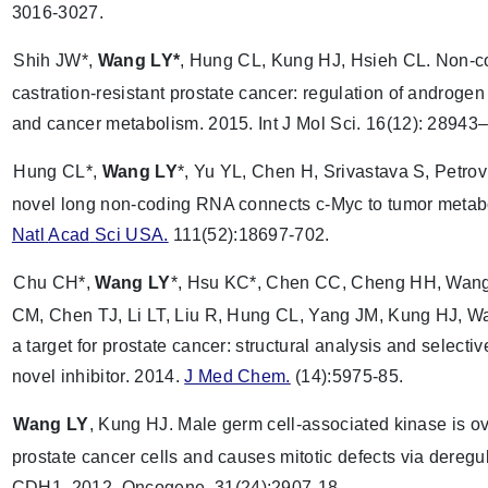
3016-3027.
Shih JW*,
Wang LY*
, Hung CL, Kung HJ, Hsieh CL. Non-c
castration-resistant prostate cancer: regulation of androgen
and cancer metabolism. 2015. Int J Mol Sci. 16(12): 2894
Hung CL*,
Wang LY
*, Yu YL, Chen H, Srivastava S, Petrov
novel long non-coding RNA connects c-Myc to tumor metab
Natl
Acad
Sci
USA.
111(52):18697-702.
Chu CH*,
Wang LY
*, Hsu KC*, Chen CC, Cheng HH, Wan
CM, Chen TJ, Li LT, Liu R, Hung CL, Yang JM, Kung HJ,
a target for prostate cancer: structural analysis and selectiv
novel inhibitor. 2014.
J Med Chem.
(14):5975-85.
Wang LY
, Kung HJ. Male germ cell-associated kinase is o
prostate cancer cells and causes mitotic defects via deregu
CDH1. 2012. Oncogene.
31(24):2907-18.