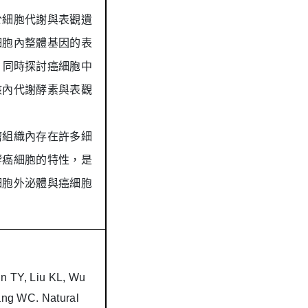
於細胞代謝與表觀遺
細胞內整體基因的表
，同時探討
癌細胞中
核內代謝酵素與表觀
瘤組織內存在許多細
響癌細胞的特性，是
細胞外泌體
與癌細胞
n TY, Liu KL, Wu
ang WC. Natural