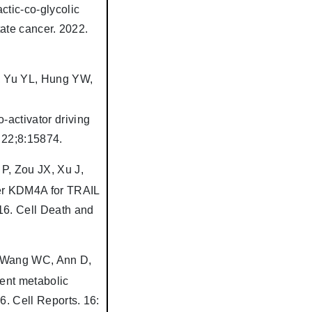
ctic-co-glycolic
tate cancer. 2022.
, Yu YL, Hung YW,
ctivator driving
n 22;8:15874.
P, Zou JX, Xu J,
cer KDM4A for TRAIL
16. Cell Death and
, Wang WC, Ann D,
nt metabolic
6. Cell Reports. 16: