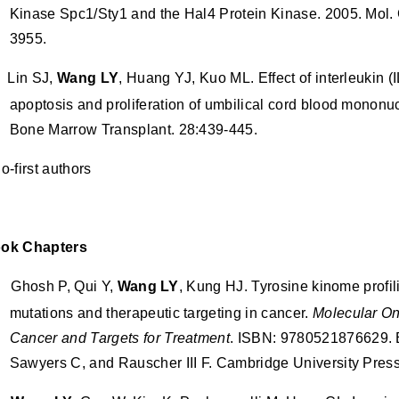
Kinase Spc1/Sty1 and the Hal4 Protein Kinase. 2005. Mol. C
3955.
.
Lin SJ,
Wang LY
, Huang YJ, Kuo ML. Effect of interleukin (
apoptosis and proliferation of umbilical cord blood mononuc
Bone Marrow Transplant. 28:439-445.
o-first authors
ok Chapters
Ghosh P, Qui Y,
Wang LY
, Kung HJ. Tyrosine kinome profi
mutations and therapeutic targeting in cancer.
Molecular On
Cancer and Targets for Treatment
. ISBN: 9780521876629. 
Sawyers C, and Rauscher III F. Cambridge University Press