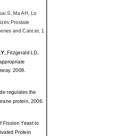
sai S, Ma AH, Lo
izes Prostate
Genes and Cancer, 1
LY
,
Fitzgerald LD
,
appropriate
thway. 2008.
de regulates the
rane protein. 2006.
 Fission Yeast to
ivated Protein