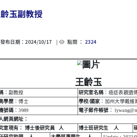
王齡玉副教授
發布日期：2024/10/17
|
點閱 ：
2324
王齡玉
稱
：副教授
研究室名稱
：癌症表觀遺
高學歷
：博士
學校
/
國家
：加州大學戴維
機號碼
：
3989
電子郵件帳號
：
lywang@ma
人網頁網址：
究室現有：
博士後研究員
人
博士班研究生
人
任研究助理
人
大學部專題生
人
Update
：
2022/0