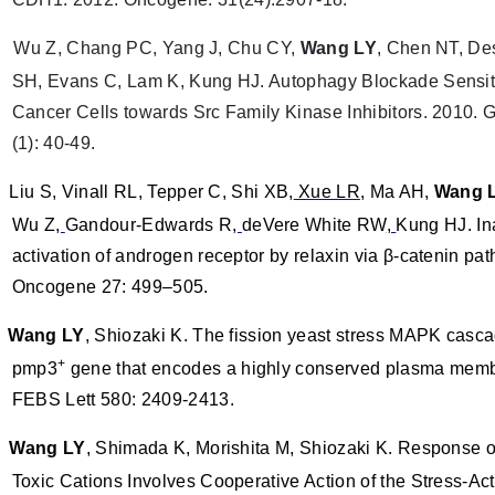
Wu Z, Chang PC, Yang J, Chu CY,
Wang LY
, Chen NT, De
SH, Evans C, Lam K, Kung HJ. Autophagy Blockade Sensit
Cancer Cells towards Src Family Kinase Inhibitors. 2010. 
(1): 40-49.
.
Liu S, Vinall RL, Tepper C, Shi XB,
Xue LR
, Ma AH,
Wang 
Wu Z
,
Gandour-Edwards R
,
deVere White RW
,
Kung HJ. In
activation of androgen receptor by relaxin via β-catenin pa
Oncogene 27: 499–505.
.
Wang LY
, Shiozaki K. The fission yeast stress MAPK casca
+
pmp3
gene that encodes a highly conserved plasma memb
FEBS Lett 580: 2409-2413.
.
Wang LY
, Shimada K, Morishita M, Shiozaki K. Response of
Toxic Cations Involves Cooperative Action of the Stress-Act