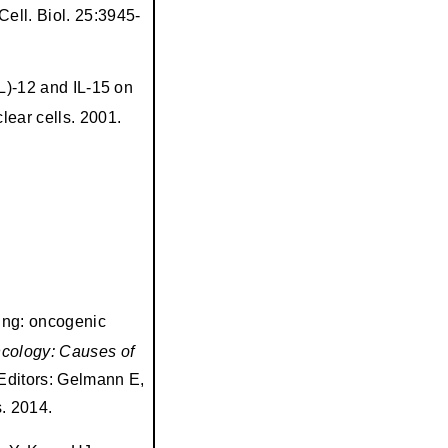
ell. Biol. 25:3945-
IL)-12 and IL-15 on
lear cells. 2001.
ling: oncogenic
cology: Causes of
Editors: Gelmann E,
. 2014.