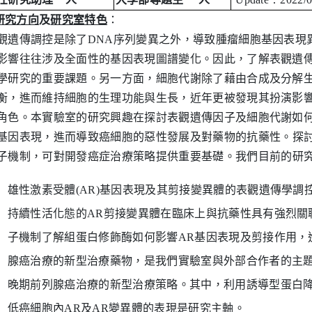
研究方向
及
研究室特色
：
觀遺傳調控是除了DNA序列變異之外，導致腫瘤細胞基因表現
影響往往涉及全面性的基因表現圖譜變化。因此，了解表觀遺
學研究的重要課題。另一方面，細胞代謝除了藉由合成及分解
衡，進而維持細胞的生理功能與生長，近年更被發現其扮演影
角色。本實驗室的研究興趣在探討表觀遺傳因子及細胞代謝如
基因表現，進而導致癌細胞的惡性發展及對藥物的抗藥性。
探
子機制，可對開發癌症治療策略提供重要基礎。
我們目前的研究
雄性激素受體(AR)基因表現及其剪接變異體的表觀遺傳學調
持續性活化態的AR剪接變異體在臨床上與抗藥性具有強烈關
子機制了解組蛋白修飾酶如何影響AR基因表現及剪接作用，
腺癌治療的新型治療藥物，是我們實驗室與外部合作者的主
晚期前列腺癌治療的新型治療策略。其中，利用誘導型蛋白
低癌細胞內AR及AR變異體的表現是研究主軸。