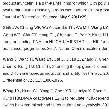
product myricetin is a pan-KDM4 inhibitor which with poly la
acid formulation effectively targets castration-resistant pros
Journal of Biomedical Science. May 9;29(1):29.
Shih JW, Chiang WF, Wu Alexander TH, Wu MH,
Wang LY
Wang WC, Chu CY, Hung CL, Changou C, Yen Y, Kung HJ.
Long noncoding RNA LncHIFCAR/ MIR31HG is a HIF-1α co-a
oral cancer progression. 2017. Nature Communication. Ju
Wang J, Wang H,
Wang LY
, Cai D, Duan Z, Zhang Y, Chen 
Chen X, Kung HJ, Chen H. Silencing the epigenetic silen
and DR5 simultaneous induction and antitumor therapy. 20
Differentiation. 23(11):1886-1896.
Wang LY
, Hung CL, Yang J, Chen YR, Izumiya Y, Chen H
Kung HJKDM4A coactivates E2F1 to regulate PDK-depende
switch between mitochondrial oxidation and glycolysis. 201