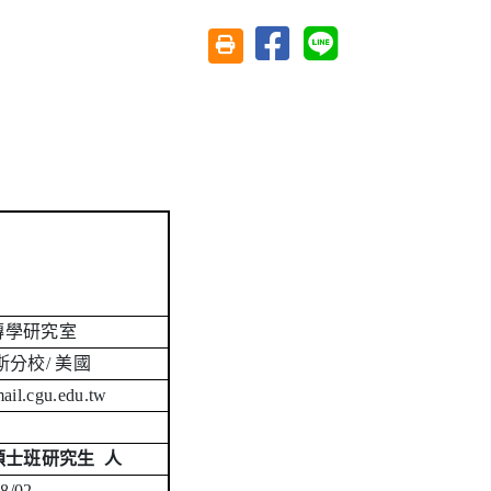
分享至臉書
分享至 Line
友善列印(另開視窗)
傳學研究室
斯分校
/
美國
il.cgu.edu.tw
碩士班研究生
人
8/02