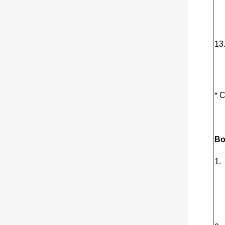
13
* C
Bo
1.