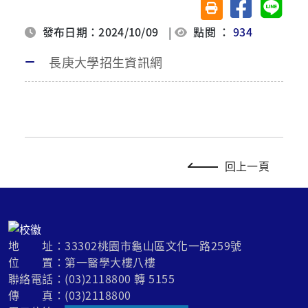
分享至臉書
分享至 
友善列印(另開視窗)
發布日期：2024/10/09
|
點閱 ：
934
長庚大學招生資訊網
回上一頁
地 址：33302桃園市龜山區文化一路259號
位 置：第一醫學大樓八樓
聯絡電話：(03)2118800 轉 5155
傳 真：(03)2118800