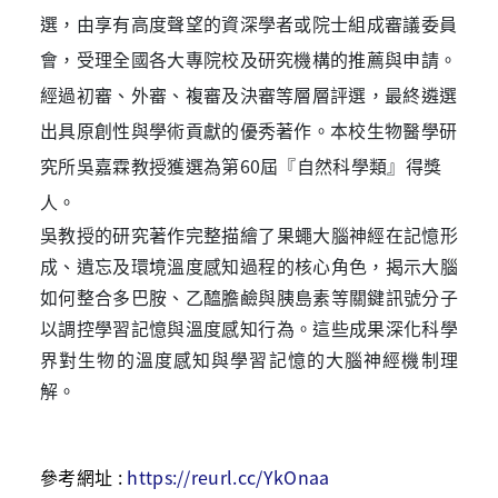
選，由享有高度聲望的資深學者或院士組成審議委員
會，受理全國各大專院校及研究機構的推薦與申請。
經過初審、外審、複審及決審等層層評選，最終遴選
出具原創性與學術貢獻的優秀著作。本校生物醫學研
究所吳嘉霖教授獲選為第
60
屆『自然科學類』得獎
人。
吳教授的研究著作完整描繪了果蠅大腦神經在記憶形
成、遺忘及環境溫度感知過程的核心角色，揭示大腦
如何整合多巴胺、乙醯膽鹼與胰島素等關鍵訊號分子
以調控學習記憶與溫度感知行為。這些成果深化科學
界對生物的溫度感知與學習記憶的大腦神經機制理
解。
參考網址
:
https://reurl.cc/YkOnaa