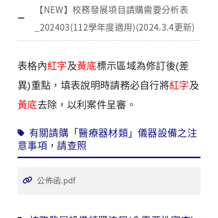
【NEW】校務發展項目請購需要分析表
_202403(112學年度適用)(2024.3.4更新)
表格內
紅字
及
黃底
標示區域為修訂後(差
異)重點，填表說明時請務必自行將
紅字
及
黃底
去除，以利案件呈審。
有關請購「醫療器材類」儀器設備之注
意事項，請查照
公佈函.pdf