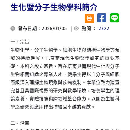
生化暨分子生物學科簡介
分享至臉書
分享至 
友善列印(另開視窗)
發布日期：2026/01/05
|
點閱 ：
2722
一、宗旨
生物化學、分子生物學、細胞生物與結構生物學等領
域的持續進展，已奠定現代生物醫學研究的重要基
礎。本科之設立宗旨，旨在培育具備現代生化與分子
生物相關知識之專業人才，使學生得以自分子與細胞
層級深入理解生物現象與疾病機制。本單位致力建置
完善且具國際視野的研究與教學環境，培養學生的理
論素養、實驗技能與跨領域整合能力，以期為生醫科
學之研究與應用作出持續且卓越的貢獻。
二、沿革