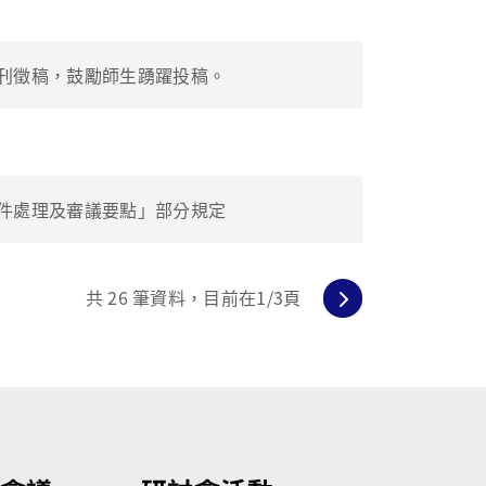
刊徵稿，鼓勵師生踴躍投稿。
件處理及審議要點」部分規定
共
26
筆資料，目前在
1
/3頁