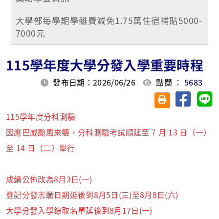
大學部每學期學雜費減免1.75萬住宿補貼5000-
7000元
115學年度大學分發入學重要時程
發布日期：2026/06/26
點閱 ：
5683
分享至臉
分
友善列印(另開視
115學年度分科測驗
因應巴威颱風來襲，分科測驗考試順延至 7 月 13 日（一）
至 14 日（二）舉行
成績公佈改為8月3日(一)
登記分發志願日期延後到8月5日(三)至8月8日(六)
大學分發入學錄取名單延後
到8月17日(一)