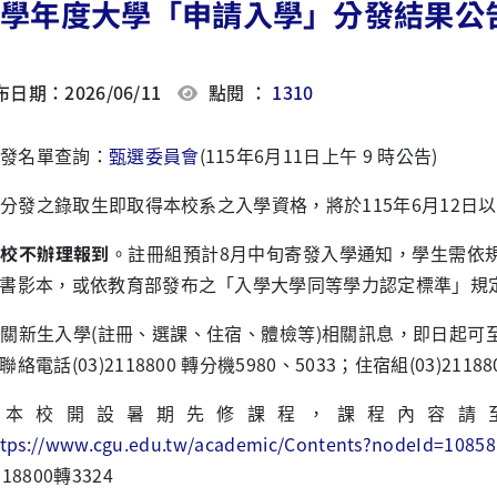
15學年度大學「申請入學」分發結果公
日期：2026/06/11
點閱 ：
1310
發名單查詢：
甄選委員會
(115年
6
月
11
日上午
9
時公告
)
分發之錄取生即取得本校系之入學資格，將於
115
年
6
月
12
日以
本校不辦理報到
。註冊組預計
8
月中旬寄發入學通知，學生需依
書影本，或依教育部發布之「入學大學同等學力認定標準」規
有關新生入學
(
註冊、選課、住宿、體檢等
)
相關訊息，即日起可
聯絡電話
(03)2118800
轉分機
5980
、
5033
；住宿組
(03)21188
、本校開設暑期先修課程，課程內容請
ttps://www.cgu.edu.tw/academic/Contents?nodeId=10858
118800
轉
3324