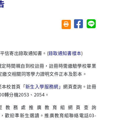
告
分享至臉書
分享至 Line
友善列印(另開視窗)
平信寄出錄取通知書。
(
錄取通知書樣本
)
規定時間親自到校註冊，註冊時需繳驗學校畢業
定繳交相關同等學力證明文件正本及影本。
至本校首頁「
新生入學服務網」
網頁查詢。註冊
00
轉分機
2053
、
2054
。
至教務處推廣教育組網頁查詢
，歡迎準新生選讀。推廣教育組聯絡電話
03-