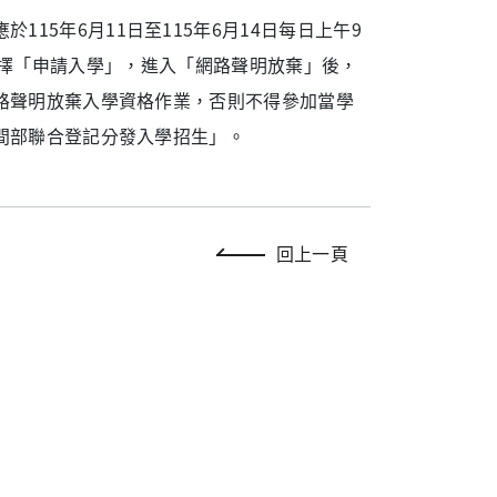
應於
115
年
6
月
11
日至
115
年
6
月
14
日每日上午
9
擇「申請入學」，進入「網路聲明放棄」後，
路聲明放棄入學資格作業，否則不得參加當學
間部聯合登記分發入學招生」。
回上一頁