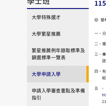
學士班
1
大學特殊選才
發布
大學繁星推薦
一、分
二、獲
繁星推薦例年錄取標準及
三、
篩選標準一覽表
證
四、
大學申請入學
組
五
申請入學審查重點及準備
h
指引
2