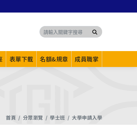
搜尋
座
表單下載
名額&規章
成員職掌
首頁
分眾瀏覽
學士班
大學申請入學