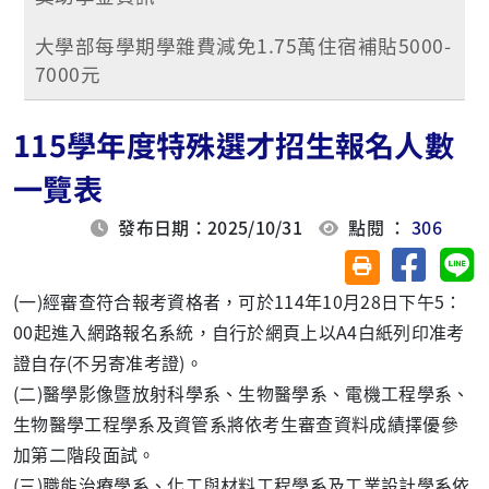
大學部每學期學雜費減免1.75萬住宿補貼5000-
7000元
115學年度特殊選才招生報名人數
一覽表
發布日期：2025/10/31
點閱 ：
306
分享至臉
分
友善列印(另開視
(一)經審查符合報考資格者，可於114年10月28日下午5：
00起進入網路報名系統，自行於網頁上以A4白紙列印准考
證自存(不另寄准考證)。
(二)醫學影像暨放射科學系、生物醫學系、電機工程學系、
生物醫學工程學系及資管系將依考生審查資料成績擇優參
加第二階段面試。
(三)職能治療學系、化工與材料工程學系及工業設計學系依