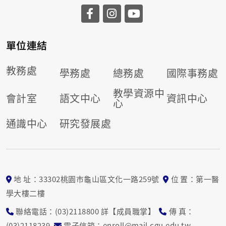
前往長庚大學facebook
前往長庚大學instagr
前往長庚大學you
單位連結
教務處
學務處
總務處
國際事務處
教學資源中
會計室
語文中心
資訊中心
心
通識中心
研究發展處
地 址：33302桃園市龜山區文化一路259號
位 置：第一醫
學大樓二樓
聯絡電話：(03)2118800 詳【成員職掌】
傳 真：
(03)2118239
電子信箱：enroll@mail.cgu.edu.tw