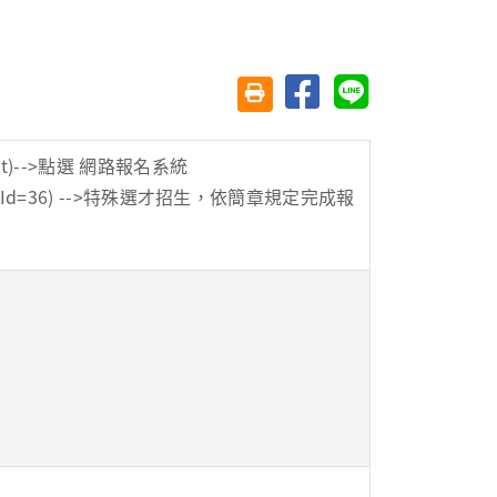
分享至臉書
分享至 Line
友善列印(另開視窗)
t
)-->點選 網路報名系統
eId=36
) -->特殊選才招生，依簡章規定完成報