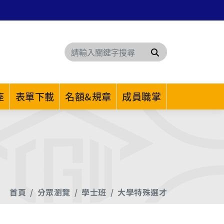
搜尋
座
表單下載
名額&規章
成員職掌
首頁
分眾瀏覽
學士班
大學特殊選才