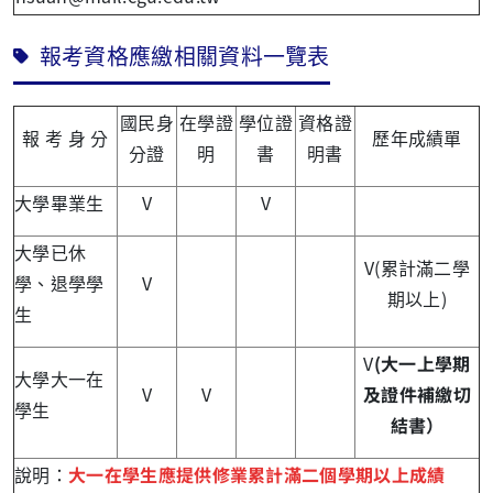
報考資格應繳相關資料一覽表
國民身
在學證
學位證
資格證
報 考 身 分
歷年成績單
分證
明
書
明書
大學畢業生
V
V
大學已休
V(累計滿二學
學、退學學
V
期以上)
生
V
(
大一上學期
大學大一在
V
V
及證件補繳切
學生
結書）
說明：
大一在學生應提供修業累計滿二個學期以上成績