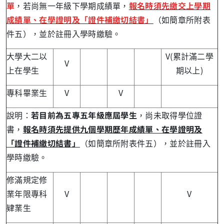
單
，若尚無一年級下學期成績單，
報名時須先繳交上學期
成績單、在學證明及「證件補繳切結書」
（如簡章所附表
件五），並於註冊入學時繳驗。
大學大二以
V(累計滿二學
V
上在學生
期以上)
專科畢業生
V
V
說明：
若目前為五專五年級應屆學生
，尚未取得學位證
書，
報名時須先提供九個學期歷年成績單、在學證明及
「證件補繳切結書」
（如簡章所附表件五），並於註冊入
學時繳驗。
修滿規定修
業年限專科
V
V
肄業生