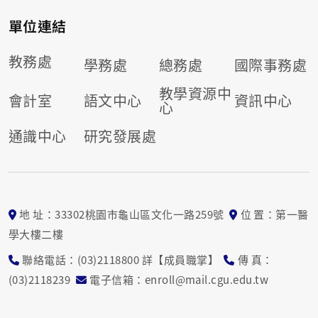
單位連結
教務處
學務處
總務處
國際事務處
教學資源中
會計室
語文中心
資訊中心
心
通識中心
研究發展處
地 址：33302桃園市龜山區文化一路259號
位 置：第一醫
學大樓二樓
聯絡電話：(03)2118800 詳【成員職掌】
傳 真：
(03)2118239
電子信箱：enroll@mail.cgu.edu.tw