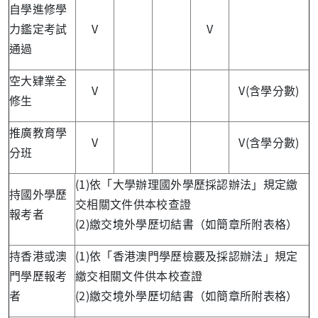
自學進修學
力鑑定考試
V
V
通過
空大肄業全
V
V(含學分數)
修生
推廣教育學
V
V(含學分數)
分班
(1)依「大學辦理國外學歷採認辦法」規定繳
持國外學歷
交相關文件供本校查證
報考者
(2)繳交境外學歷切結書（如簡章所附表格）
持香港或澳
(1)依「香港澳門學歷檢覈及採認辦法」規定
門學歷報考
繳交相關文件供本校查證
者
(2)繳交境外學歷切結書（如簡章所附表格）