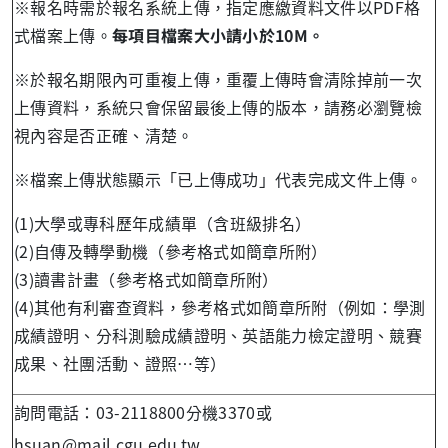
※報名時需於報名系統上傳，指定應繳資料文件以PDF格
式檔案上傳。
每項目檔案大小請小於10M。
※於報名期限內可重複上傳，重覆上傳時會清除掉前一次
上傳資料，系統只會保留最後上傳的版本，請務必瀏覽檢
視內容是否正確、清楚。
※檔案上傳狀態顯示「已上傳成功」代表完成文件上傳。
(1)大學或專科歷年成績單（含班級排名）
(2)自傳及轉學動機（參考格式如簡章所附）
(3)讀書計畫（參考格式如簡章所附）
(4)其他有利審查資料，參考格式如簡章所附（例如：學測
成績證明、分科測驗成績證明、英語能力檢定證明、競賽
成果、社團活動、證照…等）
詢問電話：03-2118800分機3370或
hsuan@mail.cgu.edu.tw