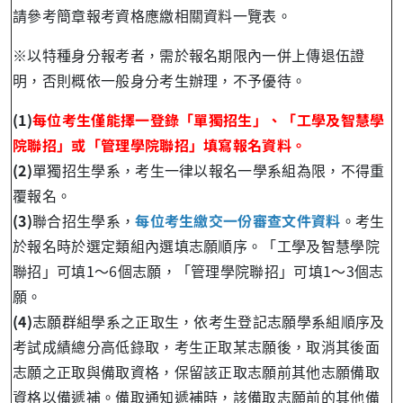
請參考簡章報考資格應繳相關資料一覽表。
※以特種身分報考者，需於報名期限內一併上傳退伍證
明，否則概依一般身分考生辦理，不予優待。
(1)
每位考生僅能擇一登錄「單獨招生」、「工學及智慧學
院聯招」或「管理學院聯招」填寫報名資料。
(2)
單獨招生學系，考生一律以報名一學系組為限，不得重
覆報名。
(3)
聯合招生學系，
每位考生繳交一份審查文件資料
。考生
於報名時於選定類組內選填志願順序。「工學及智慧學院
聯招」可填1～6個志願，「管理學院聯招」可填1～3個志
願。
(4)
志願群組學系之正取生，依考生登記志願學系組順序及
考試成績總分高低錄取，考生正取某志願後，取消其後面
志願之正取與備取資格，保留該正取志願前其他志願備取
資格以備遞補。備取通知遞補時，該備取志願前的其他備