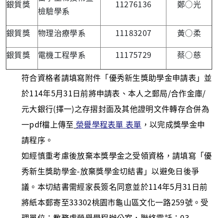
銀質獎
11276136
鄭○光
檢驗學系
銀質獎
物理治療學系
11183207
黃○柔
銀質獎
電機工程學系
11175729
蔡○慈
符合資格者請填寫附件「優秀新生獎助學金申請表」並
於114年5月31日前將申請表、本人之郵局/合作金庫/
元大銀行(擇一)之存摺封面及其他證明文件轉存合併為
一pdf檔上傳至
榮譽學程表單
表單
，以完成獎學金申
請程序。
如經慎重考慮後放棄本獎學金之受領資格，請填寫「優
秀新生獎助學金-放棄獎學金切結書」以避免日後爭
議。本切結書需經家長簽名同意並於114年5月31日前
將紙本郵寄至33302桃園市龜山區文化一路259號。受
理單位：教務處榮譽學程辦公室，聯絡電話：03-