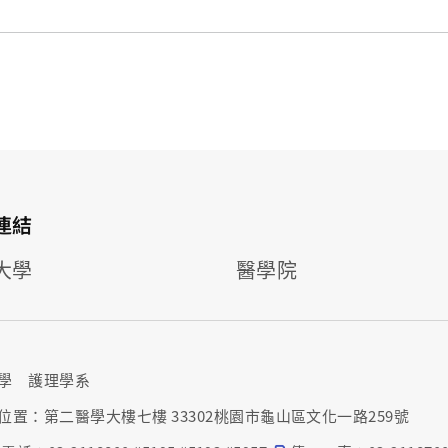
連結
大學
醫學院
學 護理學系
位置：第二醫學大樓七樓 33302桃園市龜山區文化一路259號