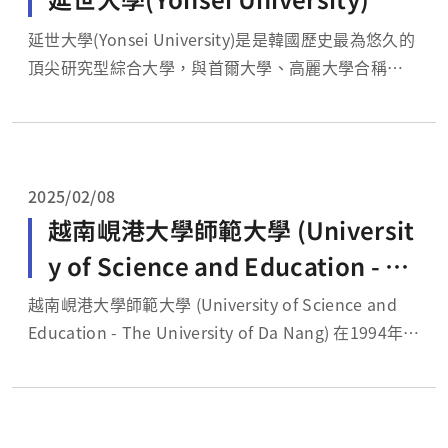
延世大學(Yonsei University)是是韓國歷史最為悠久的
頂尖研究型綜合大學，與首爾大學、高麗大學合稱
「SKY」，是韓國最著名的三所大學之一。SKY是三所
大學英文名稱的首字母縮寫，也寓意著天空的意思，代
表著這些大學的高度和地位。根據2023年QS世界大學
排名，延世大學位居全球第73名，亞...
2025/02/08
越南峴港大學師範大學 (Universit
y of Science and Education - Th
e University of Da Nang)
越南峴港大學師範大學 (University of Science and
Education - The University of Da Nang) 在1994年於
越南中部峴港市成立，峴港大學為越南中南部最大規模
的公立大學，也是越南境內Top5的學校，而師範大學
為該校轄下附屬8所學校之一。目前...