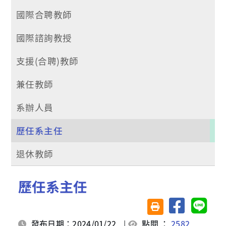
國際合聘教師
國際諮詢教授
支援(合聘)教師
兼任教師
系辦人員
歷任系主任
退休教師
歷任系主任
分享至臉書
分享至 
友善列印(另開視窗)
發布日期：2024/01/22
|
點閱 ：
2582