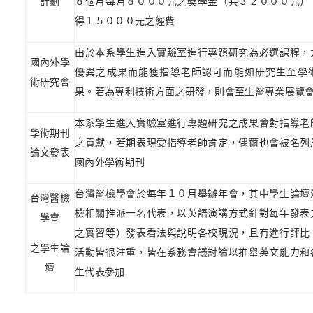
計劃
８個月每月８０００元之獎學金（共３２０００元）
得１５０００元之經費
由於本系學生進入實驗室進行專題研究為必選課程，
國內外學
優異之成果而能獲指導老師認可而能如研究生至學
術研究會
果。若為專利技術方面之研發，則會至生醫專業展覽
本系學生進入實驗室進行專題研究之成果會對指導老
學術期刊
之貢獻，若期表現受指導老師肯定，偶爾也會被名列
論文發表
國內外學術期刊
台灣醫檢學會於每年１０月舉辦年會，其中學生論壇
台灣醫檢
檢相關推派一名代表，以英語演講方式針對每年發表
學會
之實習等）發表看法與說明各校現況，且有進行評比
之學生論
活動皆很注重，皆在系務會議討論以推舉英文能力和
壇
生代表參加