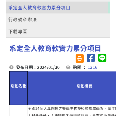
系定全人教育軟實力累分項目
行政規章辦法
下載專區
系定全人教育軟實力累分項目
分享至臉書
分享至 
友善列印(另開視窗)
發布日期：2024/01/30
|
點閱 ：
1316
活動名稱
活動概要
全國
14
個大專院校之醫學生物技術暨檢驗學系，每年
主辦此活動，主要辦理各類球類競賽，並有晚會等活