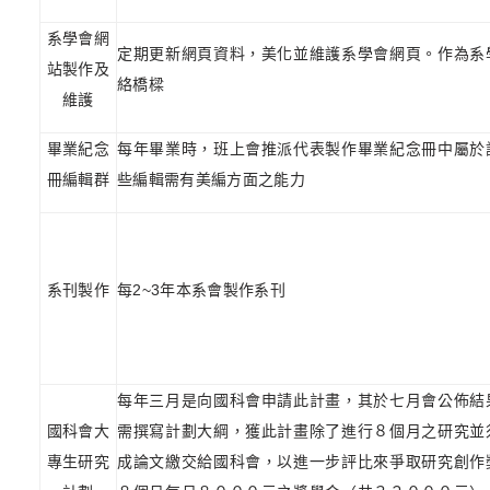
系學會網
定期更新網頁資料，美化並維護系學會網頁。作為系
站製作及
絡橋樑
維護
畢業紀念
每年畢業時，班上會推派代表製作畢業紀念冊中屬於
冊編輯群
些編輯需有美編方面之能力
系刊製作
每
2~3
年本系會製作系刊
每年三月是向國科會申請此計畫，其於七月會公佈結
國科會大
需撰寫計劃大綱，獲此計畫除了進行８個月之研究並
專生研究
成論文繳交給國科會，以進一步評比來爭取研究創作