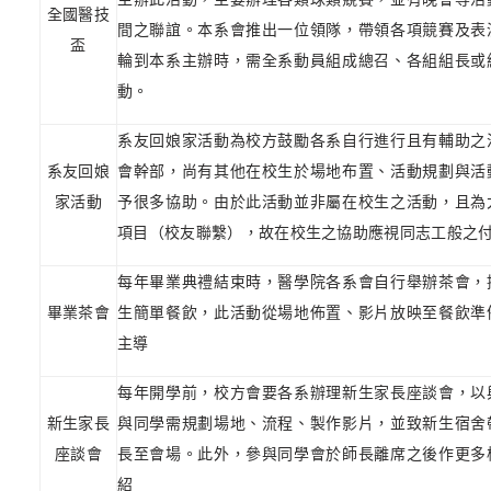
全國醫技
間之聯誼。本系會推出一位領隊，帶領各項競賽及表
盃
輪到本系主辦時，需全系動員組成總召、各組組長或
動。
系友回娘家活動為校方鼓勵各系自行進行且有輔助之
系友回娘
會幹部，尚有其他在校生於場地布置、活動規劃與活
家活動
予很多協助。由於此活動並非屬在校生之活動，且為
項目（校友聯繫），故在校生之協助應視同志工般之
每年畢業典禮結束時，醫學院各系會自行舉辦茶會，
畢業茶會
生簡單餐飲，此活動從場地佈置、影片放映至餐飲準
主導
每年開學前，校方會要各系辦理新生家長座談會，以
新生家長
與同學需規劃場地、流程、製作影片，並致新生宿舍
座談會
長至會場。此外，參與同學會於師長離席之後作更多
紹