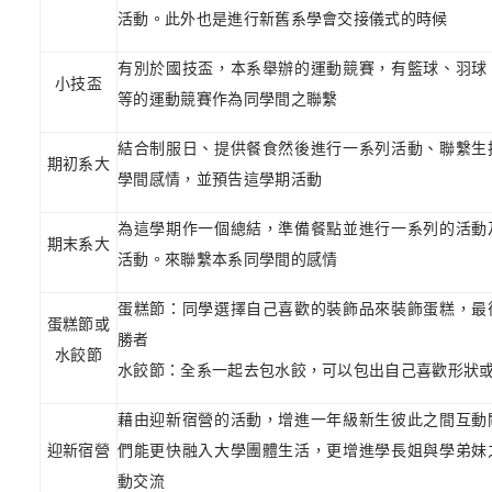
活動。此外也是進行新舊系學會交接儀式的時候
有別於國技盃，本系舉辦的運動競賽，有籃球、羽球
小技盃
等的運動競賽作為同學間之聯繫
結合制服日、提供餐食然後進行一系列活動、聯繫生
期初系大
學間感情，並預告這學期活動
為這學期作一個總結，準備餐點並進行一系列的活動
期末系大
活動。來聯繫本系同學間的感情
蛋糕節：同學選擇自己喜歡的裝飾品來裝飾蛋糕，最
蛋糕節或
勝者
水餃節
水餃節：全系一起去包水餃，可以包出自己喜歡形狀
藉由迎新宿營的活動，增進一年級新生彼此之間互動
迎新宿營
們能更快融入大學團體生活，更增進學長姐與學弟妹
動交流