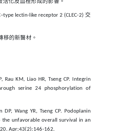
板活化及血栓形成的影響。
交
–type lectin-like receptor 2 (CLEC-2)
轉移的新醫材。
。
, Rau KM, Liao HR, Tseng CP. Integrin
through serine 24 phosphorylation of
en DP, Wang YR, Tseng CP. Podoplanin
the unfavorable overall survival in an
020. Apr;43(2):146-162.