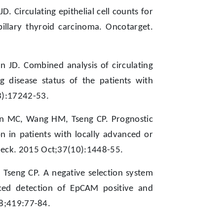
. Circulating epithelial cell counts for
illary thyroid carcinoma. Oncotarget.
n JD. Combined analysis of circulating
ng disease status of the patients with
3):17242-53.
en MC, Wang HM, Tseng CP. Prognostic
on in patients with locally advanced or
Neck. 2015 Oct;37(10):1448-55.
seng CP. A negative selection system
ced detection of EpCAM positive and
18;419:77-84.