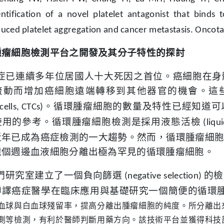
entification of a novel platelet antagonist that binds
duced platelet aggregation and cancer metastasis. Oncot
腫瘤細胞檢測平台之開發及其分子特性的探討
症已連續
多
年位居
國人十大死因之首位。
癌細胞在身
流動而增加癌細胞遠端轉移到其他器官的機會。
這
。
循環腫瘤細胞的數量及特性已經知道可
cells, CTCs)
使用的參考。
循環腫瘤細胞
檢測是採用液態活檢
(liqu
近年已成為癌症檢測的一大趨勢。然而，循環腫瘤細
億個週邊血液細胞分離出極為罕見的循環腫瘤細胞。
們研究室建立了一個負向篩選
的檢
(negative selection)
轉譯癌症醫學在臨床應用與基礎研究一個簡便的循環
血球與白血球殘留率，提高分離出腫瘤細胞的純度。所分離出
測等檢測，有利於醫師判斷用藥方向。該技術平台並獲得科技