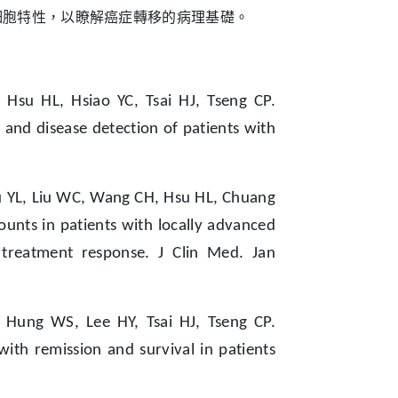
細胞特性，以瞭解癌症轉移的病理基礎。
su HL, Hsiao YC, Tsai HJ, Tseng CP.
 and disease detection of patients with
u YL, Liu WC, Wang CH, Hsu HL, Chuang
ounts in patients with locally advanced
 treatment response. J Clin Med. Jan
 Hung WS, Lee HY, Tsai HJ, Tseng CP.
 with remission and survival in patients