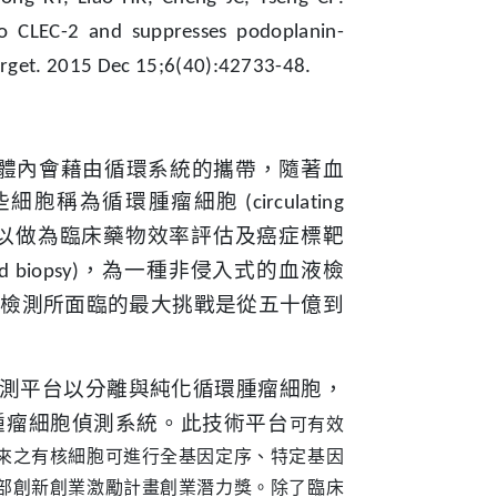
 to CLEC-2 and suppresses podoplanin-
arget. 2015 Dec 15;6(40):42733-48.
體內會藉由循環系統的攜帶，隨著血
些細胞稱為
循環腫瘤細胞
(circulating
以做為臨床藥物效率評估及癌症標靶
，為一種
非侵入式的血液檢
id biopsy)
胞檢測所面臨的最大挑戰是從五十億到
測平台以分離與純化循環腫瘤細胞，
可有效
腫瘤細胞偵測系統。此技術平台
來之有核細胞可進行全基因定序、特定基因
部創新創業激勵計畫創業潛力獎。除了臨床