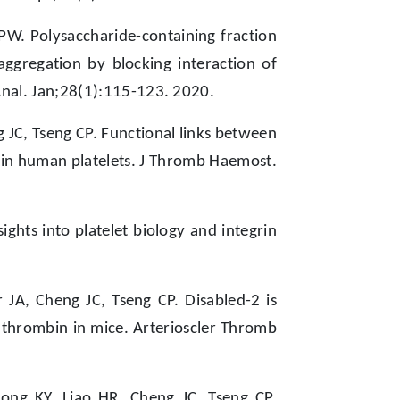
PW. Polysaccharide-containing fraction
 aggregation by blocking interaction of
 Anal. Jan;28(1):115-123. 2020.
g JC, Tseng CP. Functional links between
 in human platelets. J Thromb Haemost.
ights into platelet biology and integrin
JA, Cheng JC, Tseng CP. Disabled-2 is
y thrombin in mice. Arterioscler Thromb
ng KY, Liao HR, Cheng JC, Tseng CP.