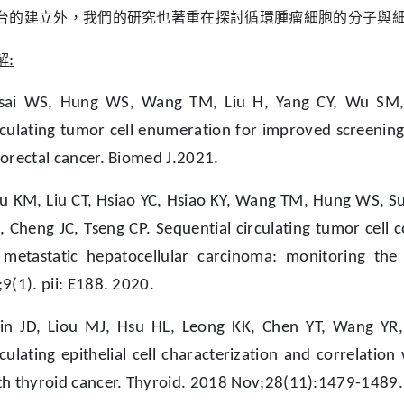
台的建立外，我們的研究也著重在探討循環腫瘤細胞的分子與
解
:
sai WS, Hung WS, Wang TM, Liu H, Yang CY, Wu SM, H
rculating tumor cell enumeration for improved screening
lorectal cancer. Biomed J.2021.
u KM, Liu CT, Hsiao YC, Hsiao KY, Wang TM, Hung WS, S
, Cheng JC, Tseng CP. Sequential circulating tumor cell c
 metastatic hepatocellular carcinoma: monitoring the
;9(1). pii: E188. 2020.
Lin JD, Liou MJ, Hsu HL, Leong KK, Chen YT, Wang YR,
rculating epithelial cell characterization and correlation
th thyroid cancer. Thyroid. 2018 Nov;28(11):1479-1489.