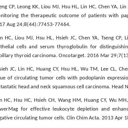
eng CP, Leong KK, Liou MJ, Hsu HL, Lin HC, Chen YA, Lin JD
nitoring the therapeutic outcome of patients with pap
17 Aug 24;8(44):77453-77464.
in HC, Liou MJ, Hsu HL, Hsieh JC, Chen YA, Tseng CP, Li
ithelial cells and serum thyroglobulin for distinguishi
pillary thyroid carcinoma. Oncotarget. 2016 Mar 29;7(1
sieh JC, Lin HC, Huang CY, Hsu HL, Wu TM, Lee CL, Ch
lue of circulating tumor cells with podoplanin expressi
tastatic head and neck squamous cell carcinoma. Head 
in HC, Hsu HC, Hsieh CH, Wang HM, Huang CY, Wu MH, T
werMag for effective leukocyte depletion and enhan
gative circulating tumor cells. Clin Chim Acta. 2013 Apr 