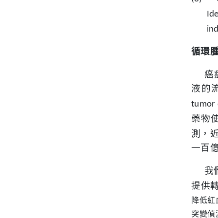
Id
in
循環
癌
液的
tumor 
藥物
測，
一百
我
提供
降低紅
突變偵