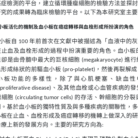
癌症檢測的平台，建立循環腫瘤細胞的檢驗方法並探
研究的成果轉為臨床檢驗的平台。以下為本研究室主要
小板活化的機制及血小板在癌症轉移與血栓形成所扮演的角色
小板自
年前首次在文獻中被描述為「血液中的灰
100
在止血及血栓形成的過程中扮演重要的角色。血小板
但卻是由骨髓中最大的巨核細胞
進行
(megakaryocyte)
先形成絲狀的前驅血小板
，然後再裂解成
(pro-platelet)
小板功能的多樣性，除了與心肌梗塞、缺血性
、及其他血栓或心血管疾病的發
proliferative disease)
瘤細胞
的存活、幹細胞的分裂
(circulating tumor cells)
關。基於血小板的獨特性質及與多種疾病的關聯性，
小板在止血、血栓形成及癌症轉移的機轉上做深入的
治療上新的發展方向。主要的研究方向為
: