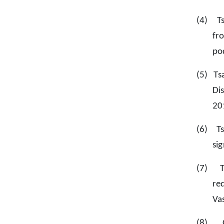
(4)
T
fr
po
(5)
Ts
Di
20
(6)
T
si
(7)
re
Va
(8)