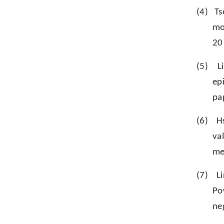
(4)
Ts
mo
20
(5)
L
ep
pa
(6)
H
va
me
(7)
L
Po
ne