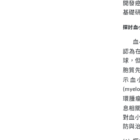
開發
基礎
探討血
血
認為
球，
胞質
示血
(myelo
環腫
息相
對血
防與