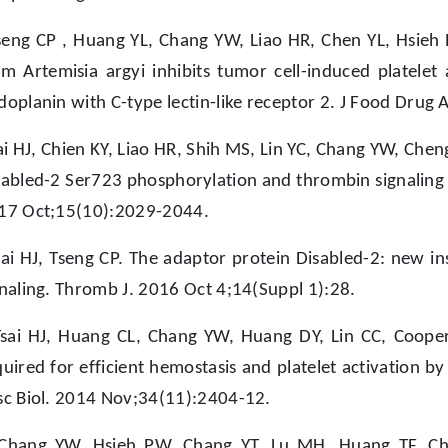
seng CP , Huang YL, Chang YW, Liao HR, Chen YL, Hsieh 
om Artemisia argyi inhibits tumor cell-induced platelet
doplanin with C-type lectin-like receptor 2. J Food Drug
ai HJ, Chien KY, Liao HR, Shih MS, Lin YC, Chang YW, Chen
sabled-2 Ser723 phosphorylation and thrombin signaling
17 Oct;15(10):2029-2044.
sai HJ, Tseng CP. The adaptor protein Disabled-2: new ins
gnaling. Thromb J. 2016 Oct 4;14(Suppl 1):28.
Tsai HJ, Huang CL, Chang YW, Huang DY, Lin CC, Cooper 
quired for efficient hemostasis and platelet activation b
sc Biol. 2014 Nov;34(11):2404-12.
Chang YW, Hsieh PW, Chang YT, Lu MH, Huang TF, Cho