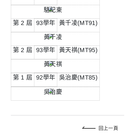
第
2
屆
93
學年
黃千凌
(MT91)
第
2
屆
93
學年
黃天祺
(MT95)
第
1
屆
92
學年
吳治慶
(MT85)
回上一頁