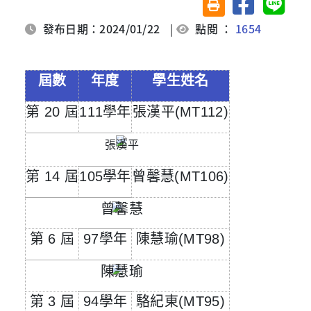
友善列印(另開視窗)
發布日期：2024/01/22
|
點閱 ：
1654
屆數
年度
學生姓名
第
20
屆
111
學年
張漢平
(MT112)
第
14
屆
105
學年
曾馨慧
(MT106)
第
6
屆
97
學年
陳慧瑜
(MT98)
第
3
屆
94
學年
駱紀東
(MT95)