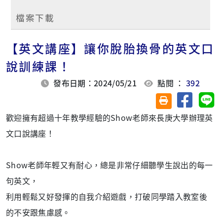
檔案下載
【英文講座】讓你脫胎換骨的英文口
說訓練課！
發布日期：2024/05/21
點閱 ：
392
分享至臉
分
友善列印(另開視
歡迎擁有超過十年教學經驗的Show老師來長庚大學辦理英
文口說講座！
Show老師年輕又有耐心，總是非常仔細聽學生說出的每一
句英文，
利用輕鬆又好發揮的自我介紹遊戲，打破同學踏入教室後
的不安跟焦慮感。