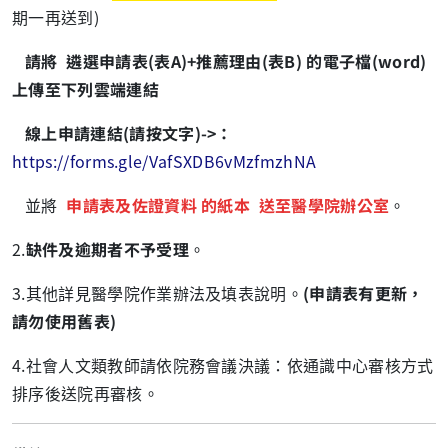
期一再送到)
請將
遴選申請表
(
表
A)
+推薦理由
(
表
B)
的電子檔
(word)
上傳至下列雲端連結
線上申請連結
(
請按文字
)->
：
https://forms.gle/VafSXDB6vMzfmzhNA
並將
申請表及佐證資料 的紙本
送至醫學院辦公室
。
2.
缺件及逾期者不予受理
。
3.其他詳見醫學院作業辦法及填表說明。
(
申請表有更新，
請勿使用舊表
)
4.社會人文類教師請依院務會議決議：依通識中心審核方式
排序後送院再審核。