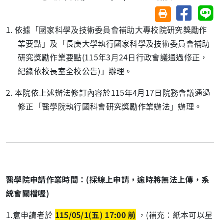
分享至臉
分
友善列印(另開視
1. 依據「國家科學及技術委員會補助大專校院研究獎勵作
業要點」及「長庚大學執行國家科學及技術委員會補助
研究獎勵作業要點
(115
年
3
月
24
日行政會議通過修正，
紀錄依校長室全校公告
)
」辦理。
2. 本院依上述辦法修訂內容於
115
年
4
月
17
日院務會議通過
修正「醫學院執行國科會研究獎勵作業辦法」辦理。
醫學院申請作業時間：
(
採線上申請，逾時將無法上傳，系
統會關檔喔
)
1.意申請者於
115/05/1(
五
) 17:00
前
，(補充：紙本可以星