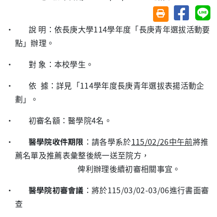
分享至臉
分
友善列印(另開視
·
說 明：依長庚大學
114
學年度「長庚青年選拔活動要
點」辦理。
·
對 象：本校學生。
·
依
據：詳見「
114
學年度長庚青年選拔表揚活動企
劃」。
·
初審名額：醫學院
4
名。
·
醫學院收件期限
：請各學系於
115/02/26
中午前
將推
薦名單及推薦表彙整後統一送至院方，
俾利辦理後續初審相關事宜。
·
醫學院初審會議
：將於
115/03/02-03/06
進行書面審
查