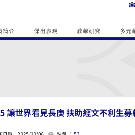
員簡介
傑出表現
教學研究
多元
25 讓世界看見長庚 扶助經文不利生
日期：2025/10/08
點閱 ：
53