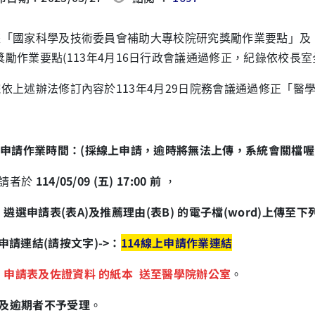
依據「國家科學及技術委員會補助大專校院研究獎勵作業要點」
獎勵作業要點
(113
年
4
月
16
日行政會議通過修正，紀錄依校長室
本院依上述辦法修訂內容於
113
年
4
月
29
日院務會議通過修正「醫
申請作業時間：
(
採線上申請，逾時將無法上傳，系統會關檔喔
申請者於
114/05/09 (
五
) 17:00
前
，
將
遴選申請表
(
表
A)
及推薦理由
(
表
B)
的電子檔
(word)
上傳至下
申請連結
(
請按文字
)->
：
114
線上申請作業連結
申請表及佐證資料 的紙本
送至醫學院辦公室
。
及逾期者不予受理
。