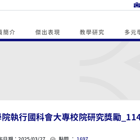
員簡介
傑出表現
教學研究
多元
學院執行國科會大專校院研究獎勵_11
日期：2025/03/27
點閱 ：
1697