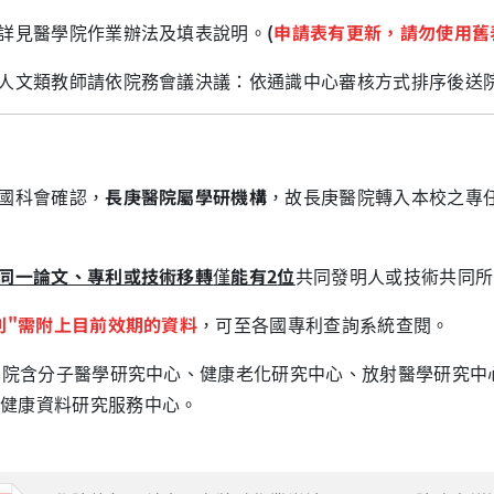
他詳見醫學院作業辦法及填表說明。
(
申請表有更新，請勿使用舊
會人文類教師請依院務會議決議：依通識中心審核方式排序後送
與國科會確認，
長庚醫院屬學研機構
，故長庚醫院轉入本校之專
同一論文、專利或技術移轉
僅
能有
2
位
共同發明人或技術共同所
利
"
需附上目前效期的資料
，可至各國專利查詢系統查閱。
醫學院含分子醫學研究中心、健康老化研究中心、放射醫學研究
健康資料研究服務中心。