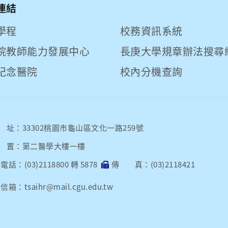
連結
學程
校務資訊系統
院教師能力發展中心
長庚大學規章辦法搜尋
紀念醫院
校內分機查詢
址：33302桃園市龜山區文化一路259號
 置：第二醫學大樓一樓
話：(03)2118800 轉 5878
傳 真：(03)2118421
箱：tsaihr@mail.cgu.edu.tw