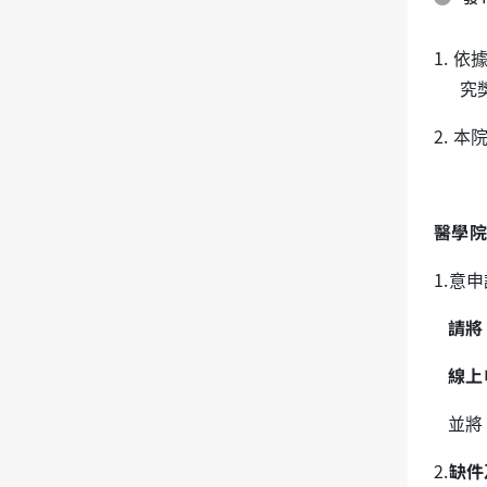
1. 
究
2. 
醫學院
1.意
請
線上
並將
2.
缺件