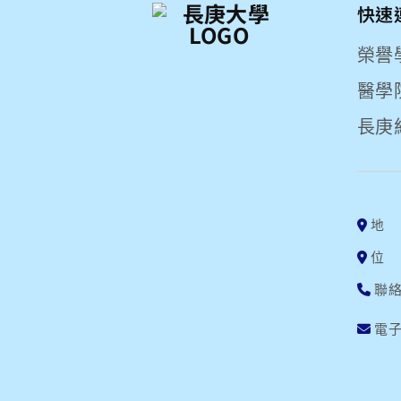
快速
榮譽
醫學
長庚
地 
位
聯絡電
電子信