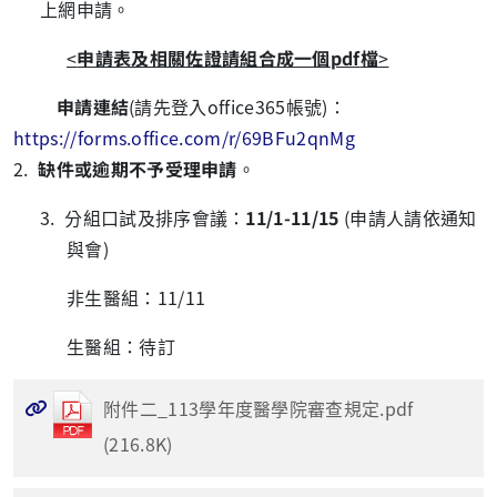
上網申請。
<
申請表及相關佐證請組合成一個
pdf
檔
>
申請連結
(請先登入
office365
帳號
)
：
https://forms.office.com/r/69BFu2qnMg
2.
缺件或逾期不予受理申請
。
3. 分組口試及排序會議：
11/1-11/15
(
申請人請依通知
與會
)
非生醫組：
11/11
生醫組：待訂
附件二_113學年度醫學院審查規定.pdf
(216.8K)