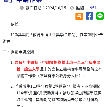
發布日期：2024/10/15
點閱 ：
951
分享至臉
分
友善列印(另開視
一、依據：
113學年度「教育部博士生獎學金申請」作業說明公告
辦理。
二、獎勵申請原則：
1.
為每年申請制，申請資格為博士班一至三年級本國
籍一般生入學
且未於公私立機構從事專職全時之有
給職工作者（不具有軍公教身分人員）。
2. 若獲獎生
113
學年度第
2
學期為
4
年級者，不符領取
114
年
2
月至
6
月獎助資格，該缺額得由所屬學院備
取生遞補，獎勵期間以該缺額尚未領取之月份為
限。